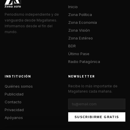
Inicio
Zona Política
Periodismo independiente y de
vanguardia desde Magallanes.
Zona Economía
Informamos desde el fin del
Zona Visión
mundo.
Zona Estéreo
BDR
Último Pase
Radio Patagónica
INSTITUCIÓN
NEWSLETTER
Quiénes somos
Recibe lo más importante de
Magallanes cada mañana.
Publicidad
Contacto
Privacidad
Apóyanos
SUSCRIBIRME GRATIS