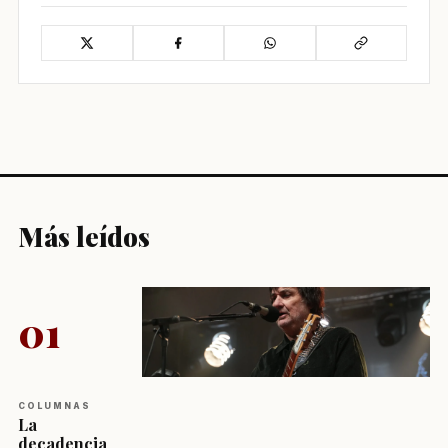
Más leídos
01
COLUMNAS
La
decadencia