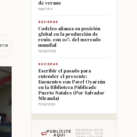
de verano
hace 14 h
SOCIEDAD
Codelco afianza su posición
global en la producción de
renio, con 10% del mercado
mundial
RTIR
16/06/2026
SOCIEDAD
Escribir el pasado para
entender el presente:
Encuentro con Pavel Oyarzún
en la Biblioteca Públicade
Puerto Natales (Por Salvador
Miranda)
11/06/2026
RESERVA ESTE
PUBLÍCITE
ESPACIO · CLIC
AQUÍ
PARA COTIZAR