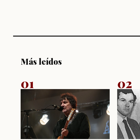
Más leídos
01
02