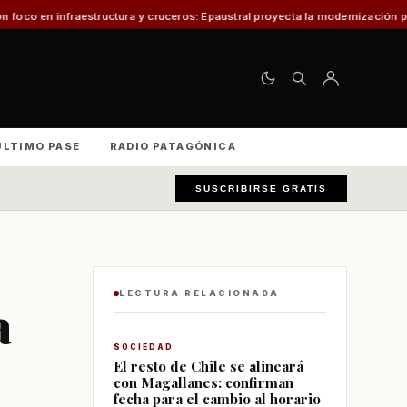
 y cruceros: Epaustral proyecta la modernización portuaria para el desarrol
ÚLTIMO PASE
RADIO PATAGÓNICA
SUSCRIBIRSE GRATIS
LECTURA RELACIONADA
a
SOCIEDAD
El resto de Chile se alineará
con Magallanes: confirman
fecha para el cambio al horario