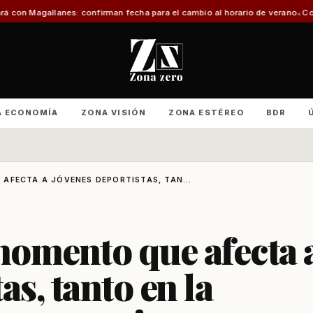
irman fecha para el cambio al horario de verano
Con foco en infraestructura
A ECONOMÍA
ZONA VISIÓN
ZONA ESTÉREO
BDR
AFECTA A JÓVENES DEPORTISTAS, TAN...
momento que afecta 
as, tanto en la