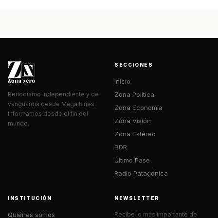
SECCIONES
Inicio
Zona Política
Periodismo independiente y de
vanguardia desde Magallanes.
Zona Economía
Informamos desde el fin del
Zona Visión
mundo.
Zona Estéreo
BDR
Último Pase
Radio Patagónica
INSTITUCIÓN
NEWSLETTER
Quiénes somos
Recibe lo más importante de