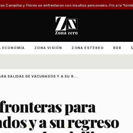
s se enfrentaron con insultos personales
Fin a la "tómbola" y retorno del
A ECONOMÍA
ZONA VISIÓN
ZONA ESTÉREO
BDR
RA SALIDAS DE VACUNADOS Y A SU R...
fronteras para
dos y a su regreso