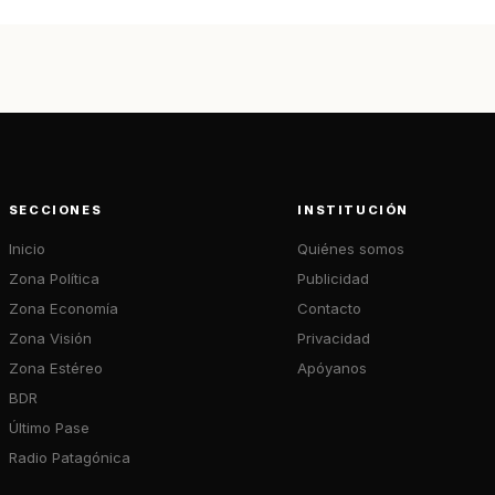
SECCIONES
INSTITUCIÓN
Inicio
Quiénes somos
Zona Política
Publicidad
Zona Economía
Contacto
Zona Visión
Privacidad
Zona Estéreo
Apóyanos
BDR
Último Pase
Radio Patagónica