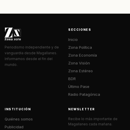
SECCIONES
Inicio
Zona Política
Periodismo independiente y de
vanguardia desde Magallanes.
Zona Economía
Informamos desde el fin del
Zona Visión
mundo.
Zona Estéreo
BDR
Último Pase
Radio Patagónica
INSTITUCIÓN
NEWSLETTER
Quiénes somos
Recibe lo más importante de
Magallanes cada mañana.
Publicidad