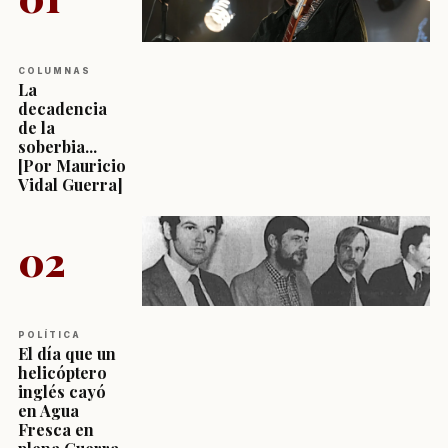
COLUMNAS
La
decadencia
de la
soberbia...
[Por Mauricio
Vidal Guerra]
02
POLÍTICA
El día que un
helicóptero
inglés cayó
en Agua
Fresca en