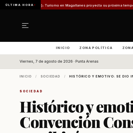
ÚLTIMA HORA
lo]
Turismo en Magallanes proyecta su próxima temporada con el inicio de
INICIO
ZONA POLÍTICA
ZON
Viernes, 7 de agosto de 2026 · Punta Arenas
INICIO
/
SOCIEDAD
/
HISTÓRICO Y EMOTIVO: SE DIO I
SOCIEDAD
Histórico y emotiv
Convención Cons