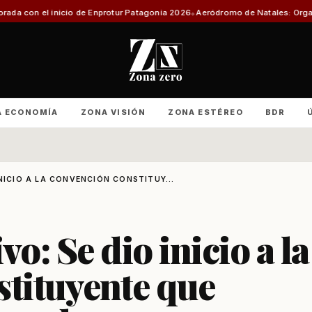
 Enprotur Patagonia 2026
Aeródromo de Natales: Organizaciones productiv
A ECONOMÍA
ZONA VISIÓN
ZONA ESTÉREO
BDR
NICIO A LA CONVENCIÓN CONSTITUY...
o: Se dio inicio a la
tituyente que