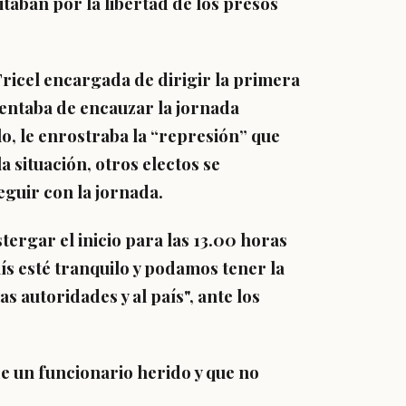
taban por la libertad de los presos
ricel encargada de dirigir la primera
tentaba de encauzar la jornada
lo, le enrostraba la “represión” que
a situación, otros electos se
eguir con la jornada.
tergar el inicio para las 13.00 horas
s esté tranquilo y podamos tener la
 autoridades y al país", ante los
 un funcionario herido y que no