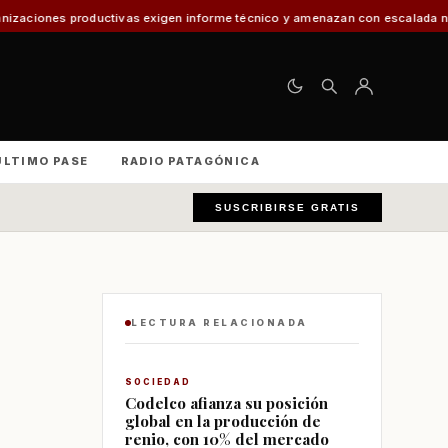
as exigen informe técnico y amenazan con escalada nacional
El 30% de los
ÚLTIMO PASE
RADIO PATAGÓNICA
SUSCRIBIRSE GRATIS
LECTURA RELACIONADA
SOCIEDAD
Codelco afianza su posición
global en la producción de
renio, con 10% del mercado