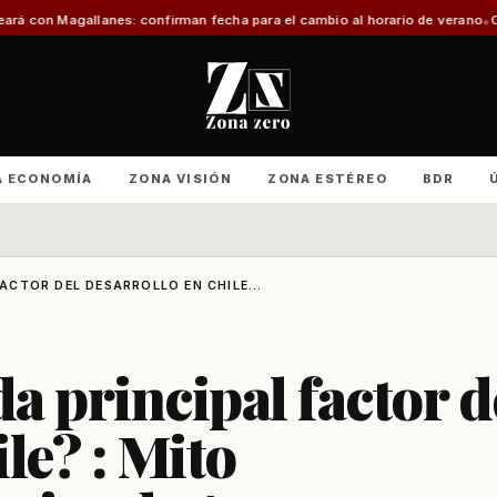
s: confirman fecha para el cambio al horario de verano
Con foco en infraest
A ECONOMÍA
ZONA VISIÓN
ZONA ESTÉREO
BDR
FACTOR DEL DESARROLLO EN CHILE...
da principal factor d
le? : Mito