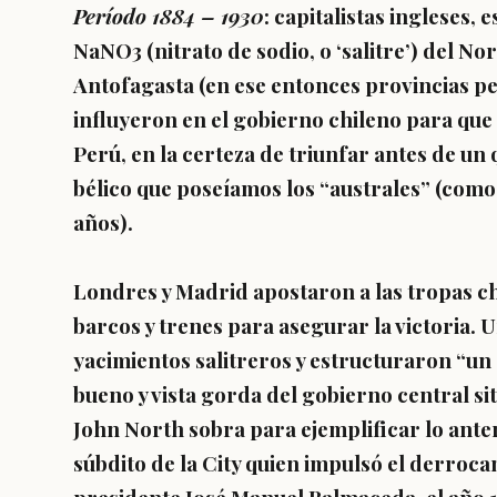
Período 1884 – 1930
: capitalistas ingleses, 
NaNO3 (nitrato de sodio, o ‘salitre’) del N
Antofagasta (en ese entonces provincias pe
influyeron en el gobierno chileno para que e
Perú, en la certeza de triunfar antes de un
bélico que poseíamos los “australes” (com
años).
Londres y Madrid apostaron a las tropas chi
barcos y trenes para asegurar la victoria. 
yacimientos salitreros y estructuraron “un 
bueno y vista gorda del gobierno central sit
John North sobra para ejemplificar lo ante
súbdito de la City quien impulsó el derroca