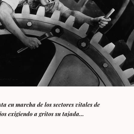
sta en marcha de los sectores vitales de
os exigiendo a gritos su tajada…