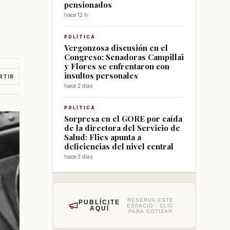
pensionados
hace 12 h
POLÍTICA
Vergonzosa discusión en el
Congreso: Senadoras Campillai
y Flores se enfrentaron con
insultos personales
RTIR
hace 2 días
POLÍTICA
Sorpresa en el GORE por caída
de la directora del Servicio de
Salud: Flies apunta a
deficiencias del nivel central
hace 3 días
RESERVA ESTE
PUBLÍCITE
ESPACIO · CLIC
AQUÍ
PARA COTIZAR