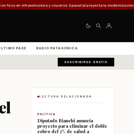
ructura y cruceros: Epaustral proyecta la modernización portuaria para el d
ÚLTIMO PASE
RADIO PATAGÓNICA
SUSCRIBIRSE GRATIS
LECTURA RELACIONADA
el
POLÍTICA
Diputado Bianchi anuncia
proyecto para eliminar el doble
cobro del 7% de salud a