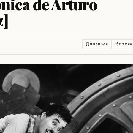
nica de Arturo
z]
GUARDAR
COMPA