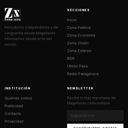
SECCIONES
Inicio
Zona Política
Periodismo independiente y de
vanguardia desde Magallanes.
Zona Economía
Informamos desde el fin del
Zona Visión
mundo.
Zona Estéreo
BDR
Último Pase
Radio Patagónica
INSTITUCIÓN
NEWSLETTER
Quiénes somos
Recibe lo más importante de
Magallanes cada mañana.
Publicidad
Contacto
Privacidad