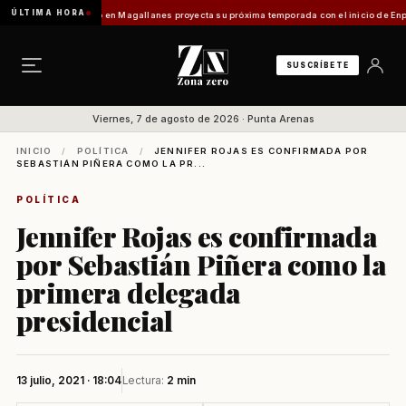
ÚLTIMA HORA
dilo]
Turismo en Magallanes proyecta su próxima temporada con el inicio de Enprotur Pa
SUSCRÍBETE
Viernes, 7 de agosto de 2026 · Punta Arenas
INICIO
/
POLÍTICA
/
JENNIFER ROJAS ES CONFIRMADA POR
SEBASTIÁN PIÑERA COMO LA PR...
POLÍTICA
Jennifer Rojas es confirmada
por Sebastián Piñera como la
primera delegada
presidencial
13 julio, 2021 · 18:04
Lectura:
2 min