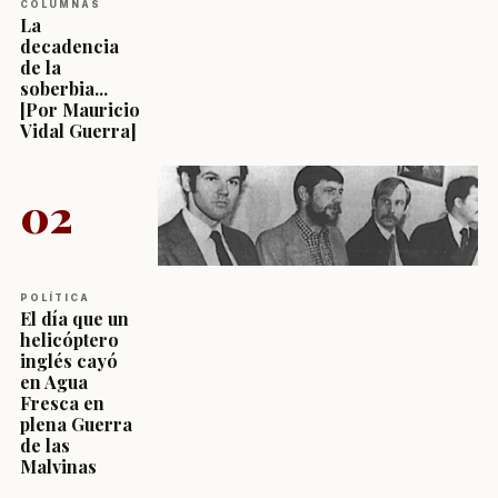
COLUMNAS
La
decadencia
de la
soberbia...
[Por Mauricio
Vidal Guerra]
02
POLÍTICA
El día que un
helicóptero
inglés cayó
en Agua
Fresca en
plena Guerra
de las
Malvinas