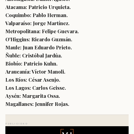
Atacama: Patricio Urquieta.
Coquimbo: Pablo Herman.
Valparaíso: Jorge Martínez.
Metropolitana: Felipe Guevara.
O'Higgins: Ricardo Guzmán.
Maule: Juan Eduardo Prieto.
Ñuble: Cristóbal Jardúa.
Biobío: Patricio Kuhn.
Araucanía: Víctor Manoli.
Los Ríos: César Asenjo.
Los Lagos: Carlos Geisse.
Aysén: Margarita Ossa.
Magallanes: Jennifer Rojas.
PUBLICIDAD