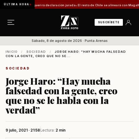
ÚLTIMA HORA
a: trámite requerirá declaración jurada
El resto de Chile se alineará con Magallanes: c
SUSCRÍBETE
Sábado, 8 de agosto de 2026 · Punta Arenas
INICIO
/
SOCIEDAD
/
JORGE HARO: “HAY MUCHA FALSEDAD
CON LA GENTE, CREO QUE NO SE...
SOCIEDAD
Jorge Haro: “Hay mucha
falsedad con la gente, creo
que no se le habla con la
verdad”
9 julio, 2021 · 21:58
Lectura:
2 min