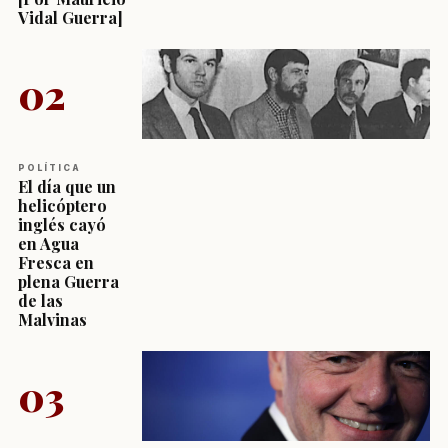
Vidal Guerra]
02
POLÍTICA
El día que un
helicóptero
inglés cayó
en Agua
Fresca en
plena Guerra
de las
Malvinas
03