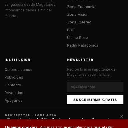
vanguardia desde Magallanes.
Zona Economía
Informamos desde el fin del
Zona Visión
mundo.
Zona Estéreo
BDR
Último Pase
Radio Patagónica
INSTITUCIÓN
NEWSLETTER
Quiénes somos
Recibe lo más importante de
Magallanes cada mañana.
Publicidad
Contacto
Privacidad
Apóyanos
SUSCRIBIRME GRATIS
×
NEWSLETTER · ZONA ZERO
¿Te está gustando? Recibe lo mejor cada mañana en tu
correo.
© 2026 Zona Zero Media. Todos los derechos reservados.
Usamos cookies.
Algunas son esenciales para que el sitio