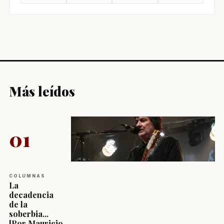
Más leídos
01
COLUMNAS
La
decadencia
de la
soberbia...
[Por Mauricio