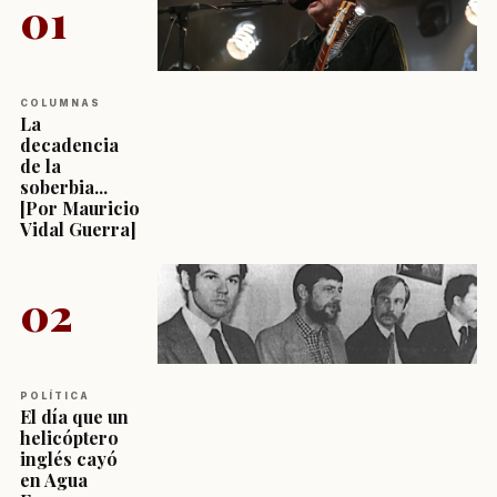
01
COLUMNAS
La
decadencia
de la
soberbia...
[Por Mauricio
Vidal Guerra]
02
POLÍTICA
El día que un
helicóptero
inglés cayó
en Agua