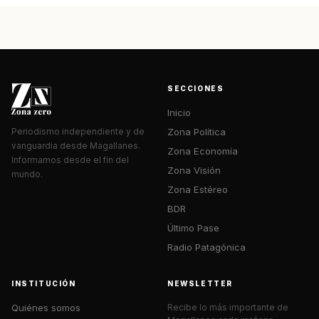
SECCIONES
Inicio
Zona Política
Periodismo independiente y de
vanguardia desde Magallanes.
Zona Economía
Informamos desde el fin del
Zona Visión
mundo.
Zona Estéreo
BDR
Último Pase
Radio Patagónica
INSTITUCIÓN
NEWSLETTER
Quiénes somos
Recibe lo más importante de