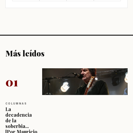
Más leídos
01
COLUMNAS
La
decadencia
de la
soberbia...
[Por Mauricio