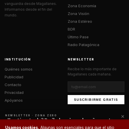
vanguardia desde Magallanes.
Zona Economía
Informamos desde el fin del
Zona Visión
mundo.
Zona Estéreo
BDR
Último Pase
Radio Patagónica
INSTITUCIÓN
NEWSLETTER
Quiénes somos
Recibe lo más importante de
Magallanes cada mañana.
Publicidad
Contacto
Privacidad
Apóyanos
SUSCRIBIRME GRATIS
×
NEWSLETTER · ZONA ZERO
¿Te está gustando? Recibe lo mejor cada mañana en tu
correo.
© 2026 Zona Zero Media. Todos los derechos reservados.
Usamos cookies.
Algunas son esenciales para que el sitio