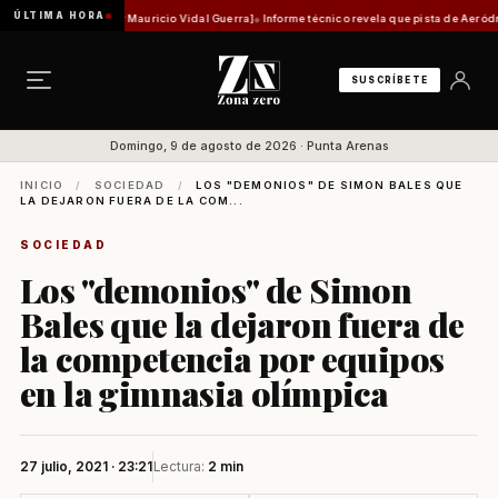
ÚLTIMA HORA
 histórica [Por Mauricio Vidal Guerra]
Informe técnico revela que pista de Aeródromo de 
SUSCRÍBETE
Domingo, 9 de agosto de 2026 · Punta Arenas
INICIO
/
SOCIEDAD
/
LOS "DEMONIOS" DE SIMON BALES QUE
LA DEJARON FUERA DE LA COM...
SOCIEDAD
Los "demonios" de Simon
Bales que la dejaron fuera de
la competencia por equipos
en la gimnasia olímpica
27 julio, 2021 · 23:21
Lectura:
2 min