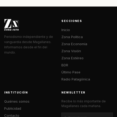
SECCIONES
Inicio
Zona Política
Periodismo independiente y de
vanguardia desde Magallanes.
Zona Economía
Informamos desde el fin del
Zona Visión
mundo.
Zona Estéreo
BDR
Último Pase
Radio Patagónica
INSTITUCIÓN
NEWSLETTER
Quiénes somos
Recibe lo más importante de
Magallanes cada mañana.
Publicidad
Contacto