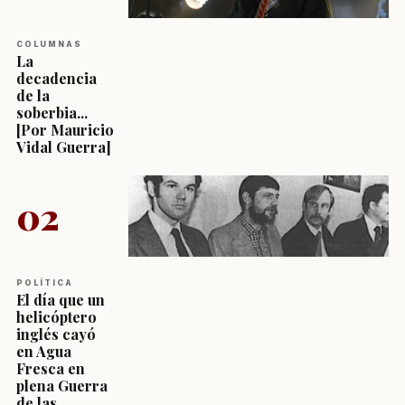
COLUMNAS
La
decadencia
de la
soberbia...
[Por Mauricio
Vidal Guerra]
02
POLÍTICA
El día que un
helicóptero
inglés cayó
en Agua
Fresca en
plena Guerra
de las