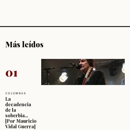
Más leídos
01
COLUMNAS
La
decadencia
de la
soberbia...
[Por Mauricio
Vidal Guerra]