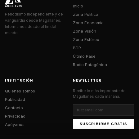
Inicio
Zona Política
Periodismo independiente y de
vanguardia desde Magallanes.
Zona Economía
Informamos desde el fin del
Zona Visión
mundo.
Zona Estéreo
BDR
Último Pase
Radio Patagónica
INSTITUCIÓN
NEWSLETTER
Quiénes somos
Recibe lo más importante de
Magallanes cada mañana.
Publicidad
Contacto
Privacidad
Apóyanos
SUSCRIBIRME GRATIS