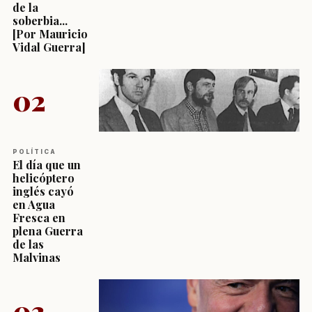
de la
soberbia...
[Por Mauricio
Vidal Guerra]
02
POLÍTICA
El día que un
helicóptero
inglés cayó
en Agua
Fresca en
plena Guerra
de las
Malvinas
03