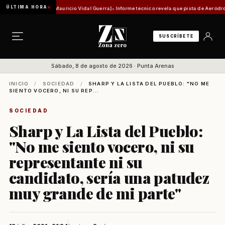
ÚLTIMA HORA
histórica [Por Mauricio Vidal Guerra]
Informe técnico revela que pista de Aeródromo de Na
SUSCRÍBETE
Sábado, 8 de agosto de 2026 · Punta Arenas
INICIO
/
SOCIEDAD
/
SHARP Y LA LISTA DEL PUEBLO: "NO ME
SIENTO VOCERO, NI SU REP...
SOCIEDAD
Sharp y La Lista del Pueblo:
"No me siento vocero, ni su
representante ni su
candidato, sería una patudez
muy grande de mi parte"