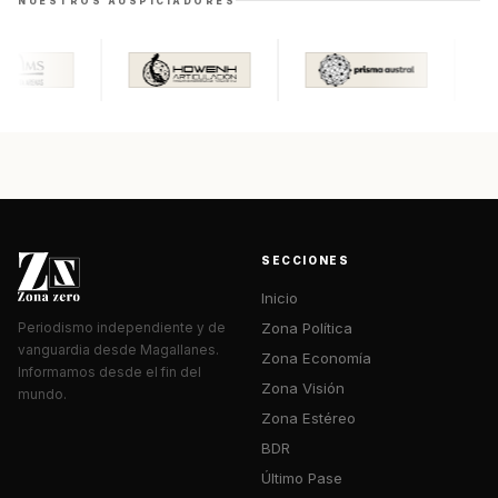
NUESTROS AUSPICIADORES
SECCIONES
Inicio
Zona Política
Periodismo independiente y de
vanguardia desde Magallanes.
Zona Economía
Informamos desde el fin del
Zona Visión
mundo.
Zona Estéreo
BDR
Último Pase