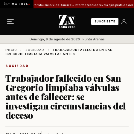
ÚLTIMA HORA
dad histórica [Por Mauricio Vidal Guerra]
Informe técnico revela que pista de Aeródromo 
SUSCRÍBETE
Domingo, 9 de agosto de 2026 · Punta Arenas
INICIO
/
SOCIEDAD
/
TRABAJADOR FALLECIDO EN SAN
GREGORIO LIMPIABA VÁLVULAS ANTES...
SOCIEDAD
Trabajador fallecido en San
Gregorio limpiaba válvulas
antes de fallecer: se
investigan circunstancias del
deceso