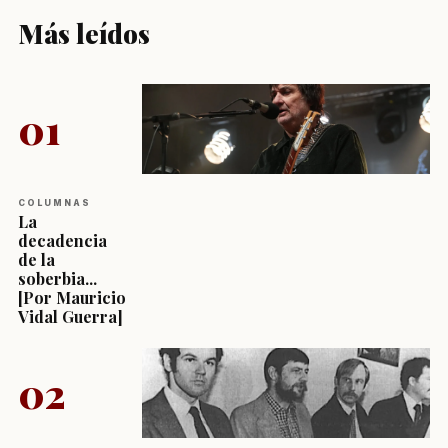
Más leídos
01
COLUMNAS
La
decadencia
de la
soberbia...
[Por Mauricio
Vidal Guerra]
02