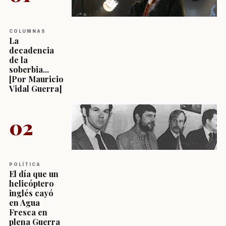
COLUMNAS
La
decadencia
de la
soberbia...
[Por Mauricio
Vidal Guerra]
02
POLÍTICA
El día que un
helicóptero
inglés cayó
en Agua
Fresca en
plena Guerra