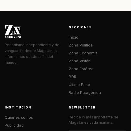
SECCIONES
Inicio
Zona Política
Periodismo independiente y de
vanguardia desde Magallanes.
Zona Economía
Informamos desde el fin del
Zona Visión
mundo.
Zona Estéreo
BDR
Último Pase
Radio Patagónica
INSTITUCIÓN
NEWSLETTER
Quiénes somos
Recibe lo más importante de
Magallanes cada mañana.
Publicidad