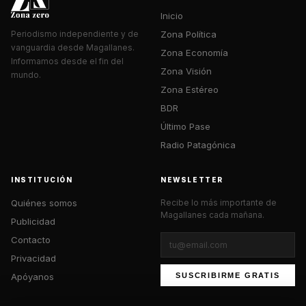
Inicio
Zona Política
Periodismo independiente y de
vanguardia desde Magallanes.
Zona Economía
Informamos desde el fin del
Zona Visión
mundo.
Zona Estéreo
BDR
Último Pase
Radio Patagónica
INSTITUCIÓN
NEWSLETTER
Quiénes somos
Recibe lo más importante de
Magallanes cada mañana.
Publicidad
Contacto
Privacidad
Apóyanos
SUSCRIBIRME GRATIS