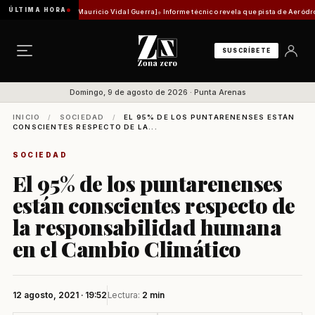
ÚLTIMA HORA
istórica [Por Mauricio Vidal Guerra]
Informe técnico revela que pista de Aeródromo de Na
SUSCRÍBETE
Domingo, 9 de agosto de 2026 · Punta Arenas
INICIO
/
SOCIEDAD
/
EL 95% DE LOS PUNTARENENSES ESTÁN
CONSCIENTES RESPECTO DE LA...
SOCIEDAD
El 95% de los puntarenenses
están conscientes respecto de
la responsabilidad humana
en el Cambio Climático
12 agosto, 2021 · 19:52
Lectura:
2 min