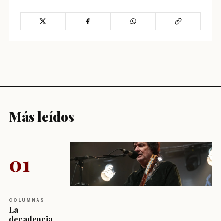
Más leídos
01
COLUMNAS
La
decadencia