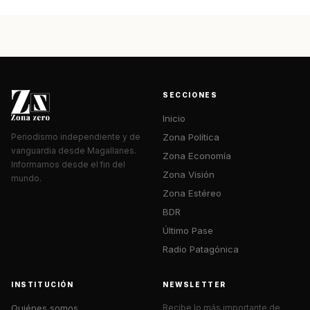
SECCIONES
Inicio
Zona Política
Periodismo independiente y de
vanguardia desde Magallanes.
Zona Economía
Informamos desde el fin del
Zona Visión
mundo.
Zona Estéreo
BDR
Último Pase
Radio Patagónica
INSTITUCIÓN
NEWSLETTER
Quiénes somos
Recibe lo más importante de