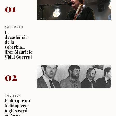
01
COLUMNAS
La
decadencia
de la
soberbia...
[Por Mauricio
Vidal Guerra]
02
POLÍTICA
El día que un
helicóptero
inglés cayó
en Agua