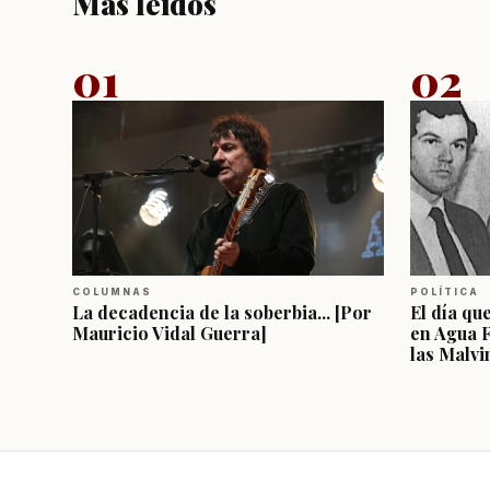
Más leídos
01
02
COLUMNAS
POLÍTICA
La decadencia de la soberbia... [Por
El día qu
Mauricio Vidal Guerra]
en Agua 
las Malvi