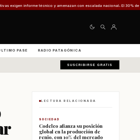
 técnico y amenazan con escalada nacional
El 30% de los vehículos fiscal
ÚLTIMO PASE
RADIO PATAGÓNICA
SUSCRIBIRSE GRATIS
LECTURA RELACIONADA
o
ar
SOCIEDAD
Codelco afianza su posición
global en la producción de
renio, con 10% del mercado