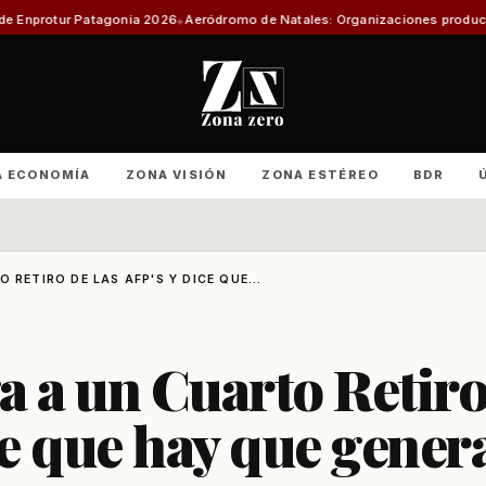
ia 2026
Aeródromo de Natales: Organizaciones productivas exigen informe
A ECONOMÍA
ZONA VISIÓN
ZONA ESTÉREO
BDR
 RETIRO DE LAS AFP'S Y DICE QUE...
a a un Cuarto Retir
ce que hay que gener