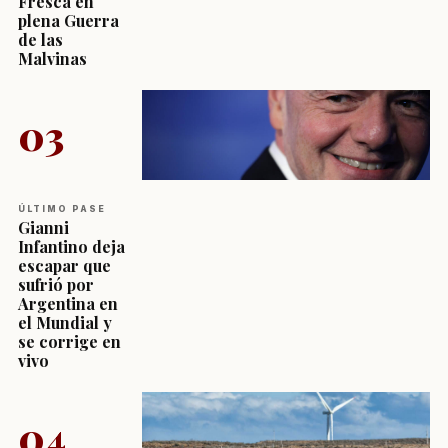
Fresca en
plena Guerra
de las
Malvinas
03
ÚLTIMO PASE
Gianni
Infantino deja
escapar que
sufrió por
Argentina en
el Mundial y
se corrige en
vivo
04