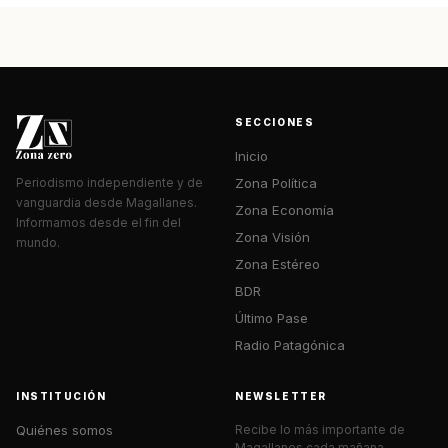
SECCIONES
Inicio
Zona Política
Periodismo independiente y de
vanguardia desde Magallanes.
Zona Economía
Informamos desde el fin del
Zona Visión
mundo.
Zona Estéreo
BDR
Último Pase
Radio Patagónica
INSTITUCIÓN
NEWSLETTER
Quiénes somos
Recibe lo más importante de
Magallanes cada mañana.