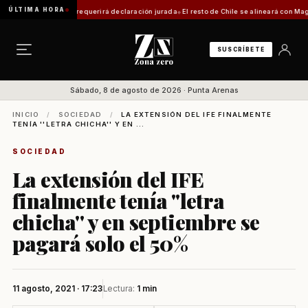
ÚLTIMA HORA
ática: trámite requerirá declaración jurada
El resto de Chile se alineará con Magallanes
SUSCRÍBETE
Sábado, 8 de agosto de 2026 · Punta Arenas
INICIO
/
SOCIEDAD
/
LA EXTENSIÓN DEL IFE FINALMENTE
TENÍA ''LETRA CHICHA'' Y EN ...
SOCIEDAD
La extensión del IFE
finalmente tenía ''letra
chicha'' y en septiembre se
pagará solo el 50%
11 agosto, 2021 · 17:23
Lectura:
1 min