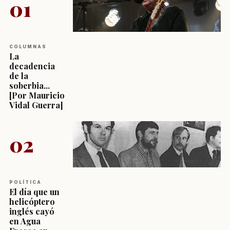
01
COLUMNAS
La
decadencia
de la
soberbia...
[Por Mauricio
Vidal Guerra]
02
POLÍTICA
El día que un
helicóptero
inglés cayó
en Agua