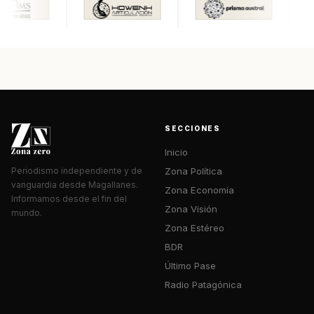
SECCIONES
Inicio
Zona Política
Periodismo independiente y de
vanguardia desde Magallanes.
Zona Economía
Informamos desde el fin del
Zona Visión
mundo.
Zona Estéreo
BDR
Último Pase
Radio Patagónica