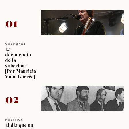
01
COLUMNAS
La
decadencia
de la
soberbia...
[Por Mauricio
Vidal Guerra]
02
POLÍTICA
El día que un