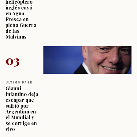
helicóptero
inglés cayó
en Agua
Fresca en
plena Guerra
de las
Malvinas
03
ÚLTIMO PASE
Gianni
Infantino deja
escapar que
sufrió por
Argentina en
el Mundial y
se corrige en
vivo