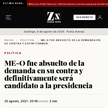
ÚLTIMA HORA
d histórica [Por Mauricio Vidal Guerra]
Informe técnico revela que pista de Aeródromo de
SUSCRÍBETE
Domingo, 9 de agosto de 2026 · Punta Arenas
INICIO
/
POLÍTICA
/
ME-O FUE ABSUELTO DE LA DEMANDA EN
SU CONTRA Y DEFINITIVAMEN...
POLÍTICA
ME-O fue absuelto de la
demanda en su contra y
definitivamente será
candidato a la presidencia
25 agosto, 2021 · 20:19
Lectura:
2 min