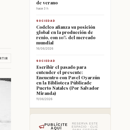
de verano
hace 3 h
SOCIEDAD
Codelco afianza su posición
global en la producción de
renio, con 10% del mercado
mundial
16/06/2026
RTIR
SOCIEDAD
Escribir el pasado para
entender el presente:
Encuentro con Pavel Oyarzún
en la Biblioteca Públicade
Puerto Natales (Por Salvador
Miranda)
11/06/2026
RESERVA ESTE
PUBLÍCITE
ESPACIO · CLIC
AQUÍ
PARA COTIZAR