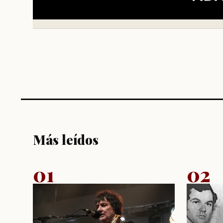
Más leídos
01
02