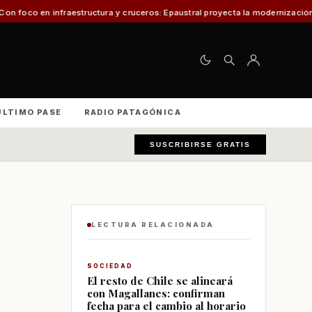
tructura y cruceros: Epaustral proyecta la modernización portuaria para el 
ÚLTIMO PASE
RADIO PATAGÓNICA
SUSCRIBIRSE GRATIS
LECTURA RELACIONADA
SOCIEDAD
El resto de Chile se alineará
con Magallanes: confirman
fecha para el cambio al horario