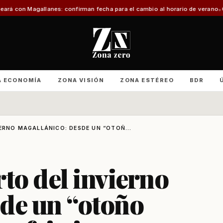
es: confirman fecha para el cambio al horario de verano
Con foco en infraes
A ECONOMÍA
ZONA VISIÓN
ZONA ESTÉREO
BDR
ERNO MAGALLÁNICO: DESDE UN “OTOÑ...
rto del invierno
sde un “otoño