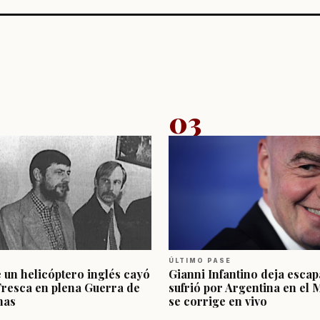
03
ÚLTIMO PASE
e un helicóptero inglés cayó
Gianni Infantino deja escap
Fresca en plena Guerra de
sufrió por Argentina en el 
nas
se corrige en vivo