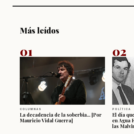
Más leídos
01
02
COLUMNAS
POLÍTICA
La decadencia de la soberbia... [Por
El día qu
Mauricio Vidal Guerra]
en Agua 
las Malvi