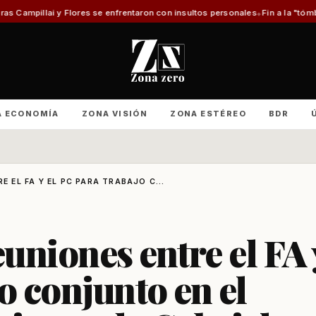
es se enfrentaron con insultos personales
Fin a la "tómbola" y retorno de
A ECONOMÍA
ZONA VISIÓN
ZONA ESTÉREO
BDR
E EL FA Y EL PC PARA TRABAJO C...
euniones entre el FA 
o conjunto en el