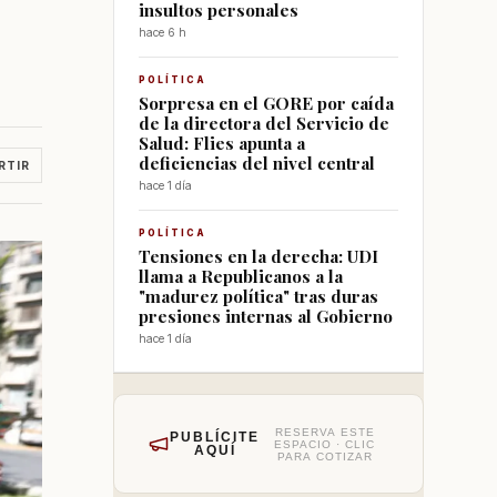
insultos personales
hace 6 h
POLÍTICA
Sorpresa en el GORE por caída
de la directora del Servicio de
Salud: Flies apunta a
deficiencias del nivel central
RTIR
hace 1 día
POLÍTICA
Tensiones en la derecha: UDI
llama a Republicanos a la
"madurez política" tras duras
presiones internas al Gobierno
hace 1 día
RESERVA ESTE
PUBLÍCITE
ESPACIO · CLIC
AQUÍ
PARA COTIZAR