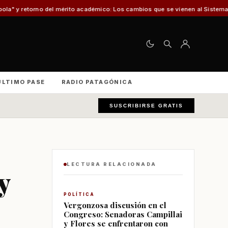
l mérito académico: Los cambios que se vienen al Sistema de Admisión Escol
ÚLTIMO PASE
RADIO PATAGÓNICA
SUSCRIBIRSE GRATIS
LECTURA RELACIONADA
y
POLÍTICA
Vergonzosa discusión en el
Congreso: Senadoras Campillai
y Flores se enfrentaron con