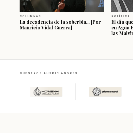
COLUMNAS
POLÍTICA
La decadencia de la soberbia... [Por
El día qu
Mauricio Vidal Guerra]
en Agua 
las Malvi
NUESTROS AUSPICIADORES