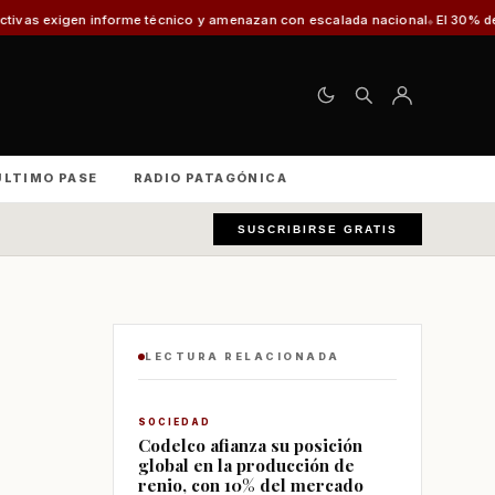
me técnico y amenazan con escalada nacional
El 30% de los vehículos fisc
ÚLTIMO PASE
RADIO PATAGÓNICA
SUSCRIBIRSE GRATIS
LECTURA RELACIONADA
SOCIEDAD
Codelco afianza su posición
global en la producción de
renio, con 10% del mercado