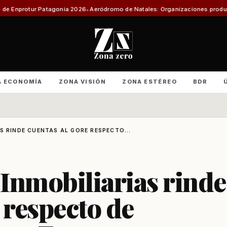
onia 2026
Aeródromo de Natales: Organizaciones productivas exigen infor
A ECONOMÍA
ZONA VISIÓN
ZONA ESTÉREO
BDR
S RINDE CUENTAS AL GORE RESPECTO...
Inmobiliarias rinde
 respecto de