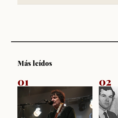
Más leídos
01
02