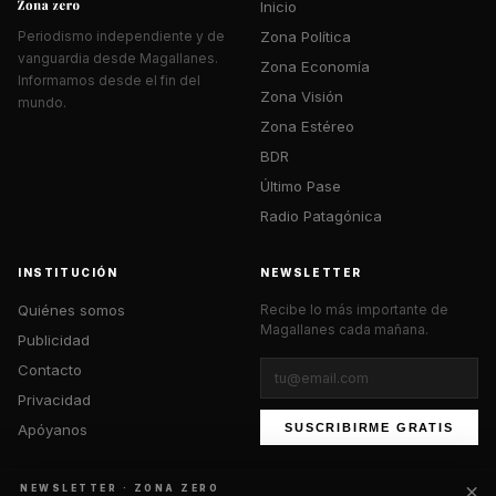
Inicio
Zona Política
Periodismo independiente y de
vanguardia desde Magallanes.
Zona Economía
Informamos desde el fin del
Zona Visión
mundo.
Zona Estéreo
BDR
Último Pase
Radio Patagónica
INSTITUCIÓN
NEWSLETTER
Quiénes somos
Recibe lo más importante de
Magallanes cada mañana.
Publicidad
Contacto
Privacidad
Apóyanos
SUSCRIBIRME GRATIS
×
NEWSLETTER · ZONA ZERO