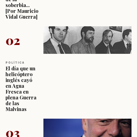
soberbia...
[Por Mauricio
Vidal Guerra]
02
POLÍTICA
El día que un
helicóptero
inglés cayó
en Agua
Fresca en
plena Guerra
de las
Malvinas
03