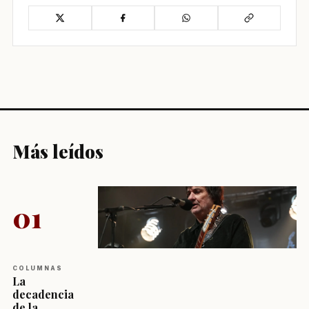
Más leídos
01
COLUMNAS
La
decadencia
de la