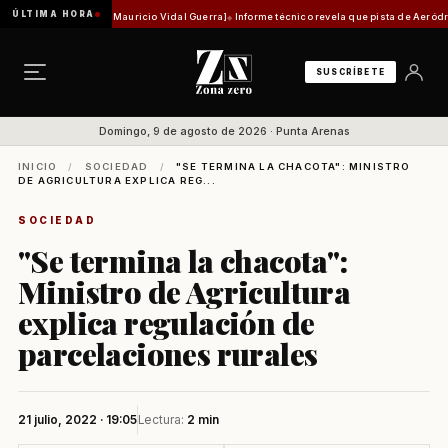
ÚLTIMA HORA
histórica [Por Mauricio Vidal Guerra]
Informe técnico revela que pista de Aeródromo de N
SUSCRÍBETE
Domingo, 9 de agosto de 2026 · Punta Arenas
INICIO
/
SOCIEDAD
/
"SE TERMINA LA CHACOTA": MINISTRO
DE AGRICULTURA EXPLICA REG...
SOCIEDAD
"Se termina la chacota":
Ministro de Agricultura
explica regulación de
parcelaciones rurales
21 julio, 2022 · 19:05
Lectura:
2 min