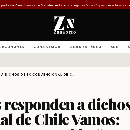
tales está en categoría "mala" y no resiste más reparaciones
Advierten de
A ECONOMÍA
ZONA VISIÓN
ZONA ESTÉREO
BDR
A DICHOS DE EX CONVENCIONAL DE C...
s responden a dicho
al de Chile Vamos: