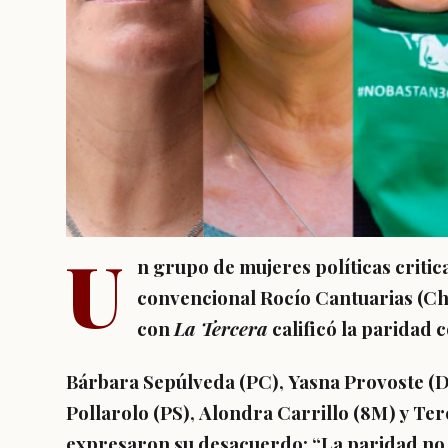
U
n grupo de mujeres políticas critic
convencional Rocío Cantuarias (Ch
con
La Tercera
calificó la paridad 
Bárbara Sepúlveda
(PC),
Yasna Provoste
(D
Pollarolo
(PS),
Alondra Carrillo
(8M) y
Ter
expresaron su desacuerdo: “La paridad no e