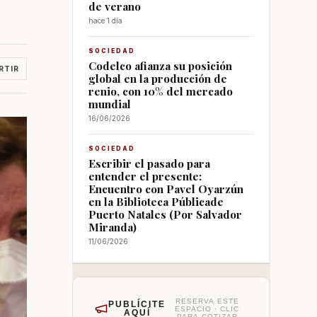
de verano
hace 1 día
SOCIEDAD
Codelco afianza su posición
RTIR
global en la producción de
renio, con 10% del mercado
mundial
16/06/2026
SOCIEDAD
Escribir el pasado para
entender el presente:
Encuentro con Pavel Oyarzún
en la Biblioteca Públicade
Puerto Natales (Por Salvador
Miranda)
11/06/2026
RESERVA ESTE
PUBLÍCITE
ESPACIO · CLIC
AQUÍ
PARA COTIZAR