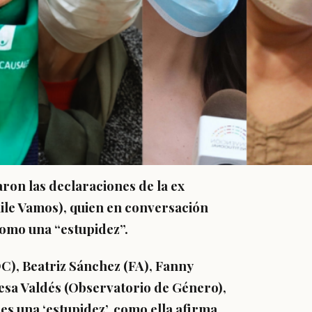
aron las declaraciones de la ex
ile Vamos), quien en conversación
como una “estupidez”.
C),
Beatriz Sánchez
(FA),
Fanny
esa Valdés
(Observatorio de Género),
s una ‘estupidez’, como ella afirma,