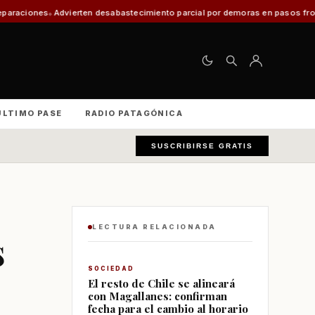
sabastecimiento parcial por demoras en pasos fronterizos y critican a ser
ÚLTIMO PASE
RADIO PATAGÓNICA
SUSCRIBIRSE GRATIS
LECTURA RELACIONADA
s
SOCIEDAD
El resto de Chile se alineará
con Magallanes: confirman
fecha para el cambio al horario