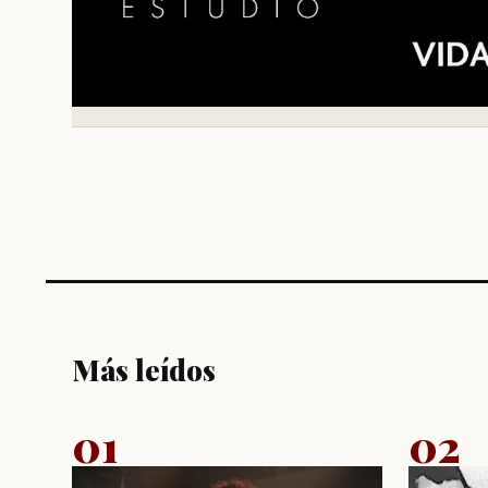
Más leídos
01
02