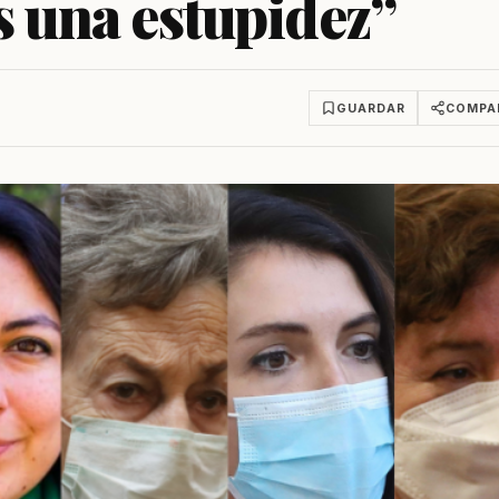
s una estupidez”
GUARDAR
COMPA