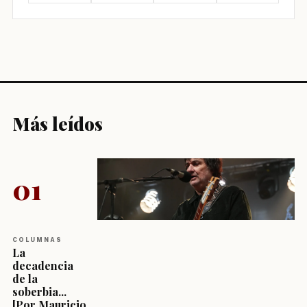
Más leídos
01
COLUMNAS
La
decadencia
de la
soberbia...
[Por Mauricio