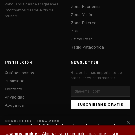
vanguardia desde Magallanes.
Zona Economía
Informamos desde el fin del
Zona Visión
mundo.
Zona Estéreo
BDR
Último Pase
Radio Patagónica
INSTITUCIÓN
NEWSLETTER
Quiénes somos
Recibe lo más importante de
Magallanes cada mañana.
Publicidad
Contacto
Privacidad
Apóyanos
SUSCRIBIRME GRATIS
×
NEWSLETTER · ZONA ZERO
¿Te está gustando? Recibe lo mejor cada mañana en tu
correo.
© 2026 Zona Zero Media. Todos los derechos reservados.
Usamos cookies.
Algunas son esenciales para que el sitio