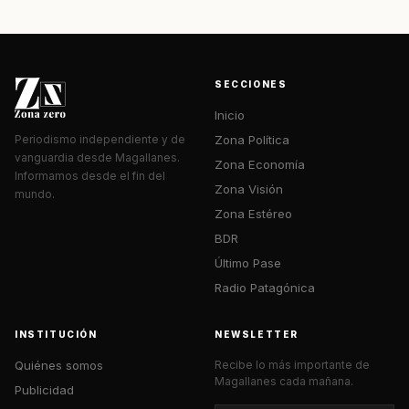
SECCIONES
Inicio
Zona Política
Periodismo independiente y de
vanguardia desde Magallanes.
Zona Economía
Informamos desde el fin del
Zona Visión
mundo.
Zona Estéreo
BDR
Último Pase
Radio Patagónica
INSTITUCIÓN
NEWSLETTER
Quiénes somos
Recibe lo más importante de
Magallanes cada mañana.
Publicidad