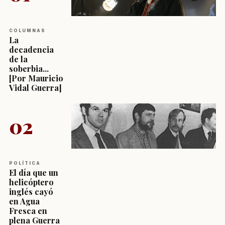
COLUMNAS
La
decadencia
de la
soberbia...
[Por Mauricio
Vidal Guerra]
02
POLÍTICA
El día que un
helicóptero
inglés cayó
en Agua
Fresca en
plena Guerra