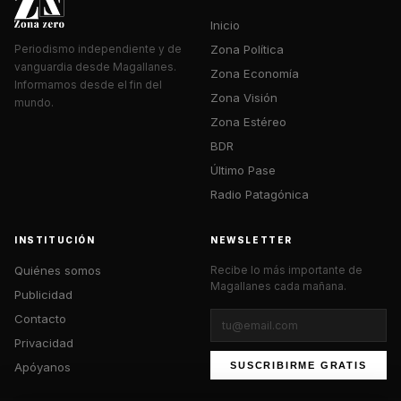
Inicio
Zona Política
Periodismo independiente y de
vanguardia desde Magallanes.
Zona Economía
Informamos desde el fin del
Zona Visión
mundo.
Zona Estéreo
BDR
Último Pase
Radio Patagónica
INSTITUCIÓN
NEWSLETTER
Quiénes somos
Recibe lo más importante de
Magallanes cada mañana.
Publicidad
Contacto
Privacidad
Apóyanos
SUSCRIBIRME GRATIS