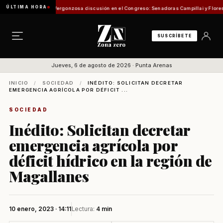
ÚLTIMA HORA
ón de Pesca
Vergonzosa discusión en el Congreso: Senadoras Campillai y Flores se enfre
SUSCRÍBETE
Jueves, 6 de agosto de 2026 · Punta Arenas
INICIO
/
SOCIEDAD
/
INÉDITO: SOLICITAN DECRETAR
EMERGENCIA AGRÍCOLA POR DÉFICIT ...
SOCIEDAD
Inédito: Solicitan decretar
emergencia agrícola por
déficit hídrico en la región de
Magallanes
10 enero, 2023 · 14:11
Lectura:
4 min