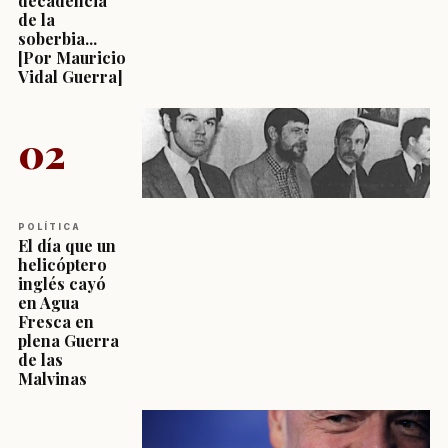
decadencia
de la
soberbia...
[Por Mauricio
Vidal Guerra]
02
POLÍTICA
El día que un
helicóptero
inglés cayó
en Agua
Fresca en
plena Guerra
de las
Malvinas