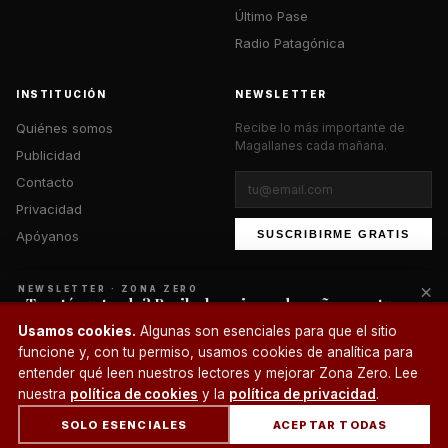
Último Pase
Radio Patagónica
INSTITUCIÓN
NEWSLETTER
Quiénes somos
Recibe lo más importante de
Magallanes cada mañana.
Publicidad
Contacto
Privacidad
Apóyanos
SUSCRIBIRME GRATIS
×
NEWSLETTER · ZONA ZERO
¿Te está gustando? Recibe lo mejor cada mañana en tu
correo.
© 2026 Zona Zero Media. Todos los derechos reservados.
Usamos cookies.
Algunas son esenciales para que el sitio
¿Un café?
funcione y, con tu permiso, usamos cookies de analítica para
SUSCRIBIRME
entender qué leen nuestros lectores y mejorar Zona Zero. Lee
nuestra
política de cookies
y la
política de privacidad
.
SOLO ESENCIALES
ACEPTAR TODAS
INICIO
SECCIONES
BUSCAR
CUENTA