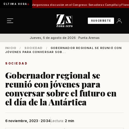
ÚLTIMA HORA
ión de Pesca
Vergonzosa discusión en el Congreso: Senadoras Campillai y Flores se enfr
SUSCRÍBETE
Jueves, 6 de agosto de 2026 · Punta Arenas
INICIO
/
SOCIEDAD
/
GOBERNADOR REGIONAL SE REUNIÓ CON
JÓVENES PARA CONVERSAR SOB...
SOCIEDAD
Gobernador regional se
reunió con jóvenes para
conversar sobre el futuro en
el día de la Antártica
6 noviembre, 2023 · 20:34
Lectura:
2 min