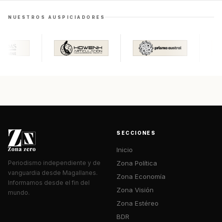
NUESTROS AUSPICIADORES
SECCIONES
Inicio
Zona Política
Periodismo independiente y de
vanguardia desde Magallanes.
Zona Economía
Informamos desde el fin del
Zona Visión
mundo.
Zona Estéreo
BDR