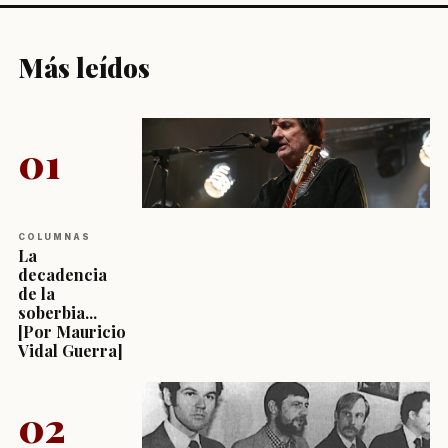
Más leídos
01
COLUMNAS
La
decadencia
de la
soberbia...
[Por Mauricio
Vidal Guerra]
02