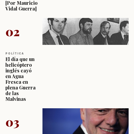
[Por Mauricio
Vidal Guerra]
02
POLÍTICA
El día que un
helicóptero
inglés cayó
en Agua
Fresca en
plena Guerra
de las
Malvinas
03