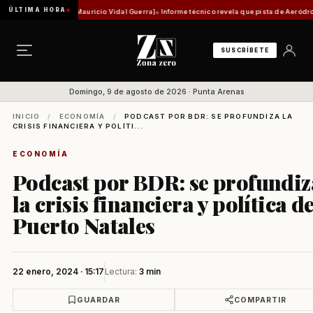
ÚLTIMA HORA
tórica [Por Mauricio Vidal Guerra]
Informe técnico revela que pista de Aeródromo de Nata
SUSCRÍBETE
Domingo, 9 de agosto de 2026 · Punta Arenas
INICIO
/
ECONOMÍA
/
PODCAST POR BDR: SE PROFUNDIZA LA
CRISIS FINANCIERA Y POLÍTI...
ECONOMÍA
Podcast por BDR: se profundiz
la crisis financiera y política d
Puerto Natales
22 enero, 2024 · 15:17
Lectura:
3 min
GUARDAR
COMPARTIR