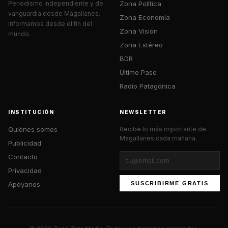
Zona Política
Periodismo independiente y de
vanguardia desde Magallanes.
Zona Economía
Informamos desde el fin del
Zona Visión
mundo.
Zona Estéreo
BDR
Último Pase
Radio Patagónica
INSTITUCIÓN
NEWSLETTER
Quiénes somos
Recibe lo más importante de
Magallanes cada mañana.
Publicidad
Contacto
Privacidad
Apóyanos
SUSCRIBIRME GRATIS