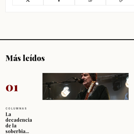
Más leídos
01
COLUMNAS
La
decadencia
de la
soberbia...