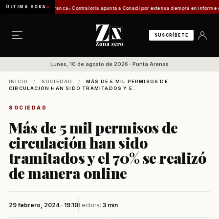
ÚLTIMA HORA
ación de Zona Franca
Contraloría apunta a Conadi por extensa demora en informe costero 
SUSCRÍBETE
Lunes, 10 de agosto de 2026 · Punta Arenas
INICIO
/
SOCIEDAD
/
MÁS DE 5 MIL PERMISOS DE
CIRCULACIÓN HAN SIDO TRAMITADOS Y E...
SOCIEDAD
Más de 5 mil permisos de
circulación han sido
tramitados y el 70% se realizó
de manera online
29 febrero, 2024 · 19:10
Lectura:
3 min