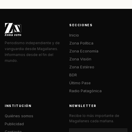
SECCIONES
Inicio
Zona Política
Periodismo independiente y de
vanguardia desde Magallanes.
Zona Economía
Informamos desde el fin del
Zona Visión
mundo.
Zona Estéreo
BDR
Último Pase
Radio Patagónica
INSTITUCIÓN
NEWSLETTER
Quiénes somos
Recibe lo más importante de
Magallanes cada mañana.
Publicidad
Contacto