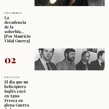
COLUMNAS
La
decadencia
de la
soberbia...
[Por Mauricio
Vidal Guerra]
02
POLÍTICA
El día que un
helicóptero
inglés cayó
en Agua
Fresca en
plena Guerra