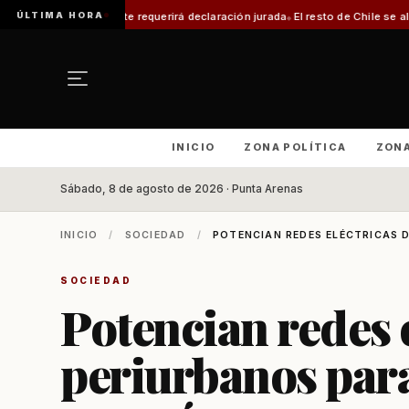
ÚLTIMA HORA
mite requerirá declaración jurada
El resto de Chile se alineará con Magalla
INICIO
ZONA POLÍTICA
ZON
Sábado, 8 de agosto de 2026 · Punta Arenas
INICIO
/
SOCIEDAD
/
POTENCIAN REDES ELÉCTRICAS D
SOCIEDAD
Potencian redes e
periurbanos para