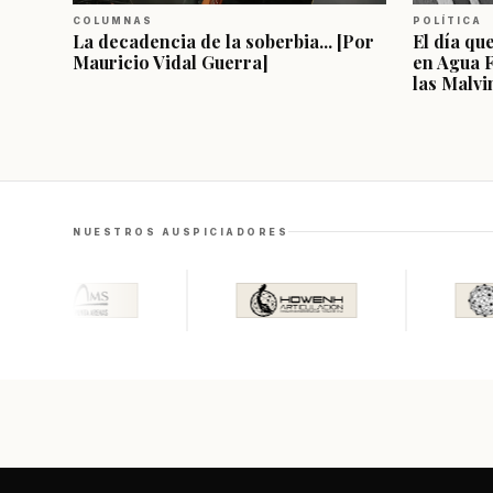
COLUMNAS
POLÍTICA
La decadencia de la soberbia... [Por
El día qu
Mauricio Vidal Guerra]
en Agua 
las Malvi
NUESTROS AUSPICIADORES