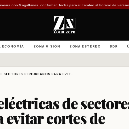
nes: confirman fecha para el cambio al horario de verano
Con foco en infrae
A ECONOMÍA
ZONA VISIÓN
ZONA ESTÉREO
BDR
E SECTORES PERIURBANOS PARA EVIT...
léctricas de sectore
 evitar cortes de