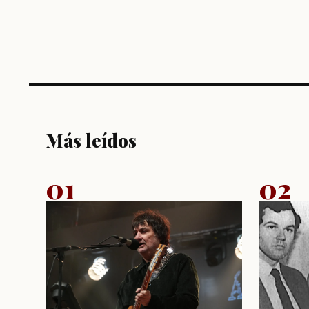
Más leídos
01
02