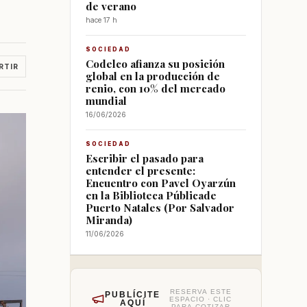
de verano
hace 17 h
SOCIEDAD
Codelco afianza su posición
RTIR
global en la producción de
renio, con 10% del mercado
mundial
16/06/2026
SOCIEDAD
Escribir el pasado para
entender el presente:
Encuentro con Pavel Oyarzún
en la Biblioteca Públicade
Puerto Natales (Por Salvador
Miranda)
11/06/2026
RESERVA ESTE
PUBLÍCITE
ESPACIO · CLIC
AQUÍ
PARA COTIZAR