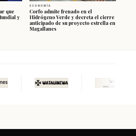
ECONOMÍA
ar que
Corfo admite frenado en el
Mundial y
Hidrógeno Verde y decreta el cierre
anticipado de su proyecto estrella en
Magallanes