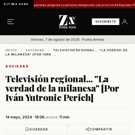
ÚLTIMA HORA
Magallanes proyecta su próxima temporada con el inicio de Enprotur Patagonia 2026
Aer
SUSCRÍBETE
Viernes, 7 de agosto de 2026 · Punta Arenas
INICIO
/
SOCIEDAD
/
TELEVISIÓN REGIONAL... "LA VERDAD DE
LA MILANESA" [POR IVÁN ...
SOCIEDAD
Televisión regional... "La
verdad de la milanesa" [Por
Iván Yutronic Perich]
14 mayo, 2024 · 19:36
Lectura:
11 min
GUARDAR
COMPARTIR