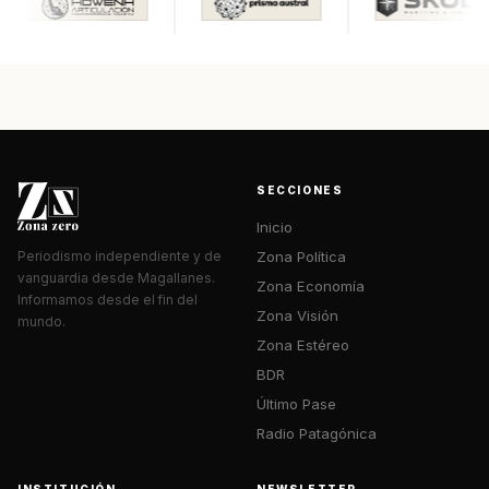
SECCIONES
Inicio
Zona Política
Periodismo independiente y de
vanguardia desde Magallanes.
Zona Economía
Informamos desde el fin del
Zona Visión
mundo.
Zona Estéreo
BDR
Último Pase
Radio Patagónica
INSTITUCIÓN
NEWSLETTER