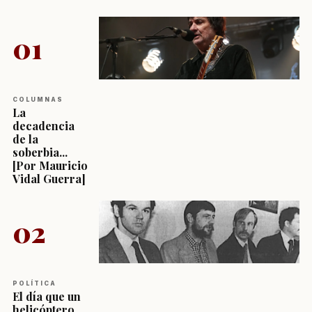
01
COLUMNAS
La
decadencia
de la
soberbia...
[Por Mauricio
Vidal Guerra]
02
POLÍTICA
El día que un
helicóptero