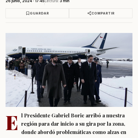
26 junio, 2024 · 17:45
Lectura:
3 min
GUARDAR
COMPARTIR
E
l Presidente Gabriel Boric arribó a nuestra
región para dar inicio a su gira por la zona,
donde abordó problemáticas como alzas en