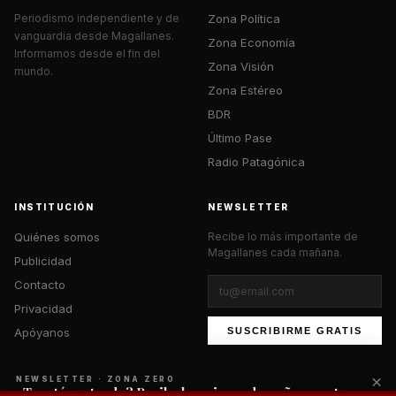
Zona Política
Periodismo independiente y de
vanguardia desde Magallanes.
Zona Economía
Informamos desde el fin del
Zona Visión
mundo.
Zona Estéreo
BDR
Último Pase
Radio Patagónica
INSTITUCIÓN
NEWSLETTER
Quiénes somos
Recibe lo más importante de
Magallanes cada mañana.
Publicidad
Contacto
Privacidad
Apóyanos
SUSCRIBIRME GRATIS
×
NEWSLETTER · ZONA ZERO
¿Te está gustando? Recibe lo mejor cada mañana en tu