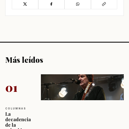
Más leídos
01
COLUMNAS
La
decadencia
de la