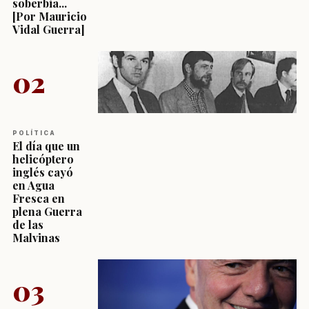
soberbia...
[Por Mauricio
Vidal Guerra]
02
POLÍTICA
El día que un
helicóptero
inglés cayó
en Agua
Fresca en
plena Guerra
de las
Malvinas
03