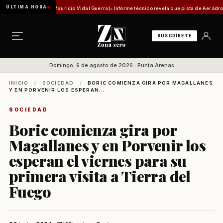
ÚLTIMA HORA
stórica [Por Mauricio Vidal Guerra]
Informe técnico revela que pista de Aeródromo de Nat
SUSCRÍBETE
Domingo, 9 de agosto de 2026 · Punta Arenas
INICIO
/
SOCIEDAD
/
BORIC COMIENZA GIRA POR MAGALLANES
Y EN PORVENIR LOS ESPERAN...
SOCIEDAD
Boric comienza gira por
Magallanes y en Porvenir los
esperan el viernes para su
primera visita a Tierra del
Fuego