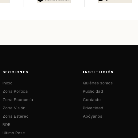
SECCIONES
INSTITUCIÓN
Inicio
Quiénes somos
Zona Política
Publicidad
Zona Economía
Contacto
Zona Visión
Privacidad
Zona Estéreo
Apóyanos
BDR
Último Pase