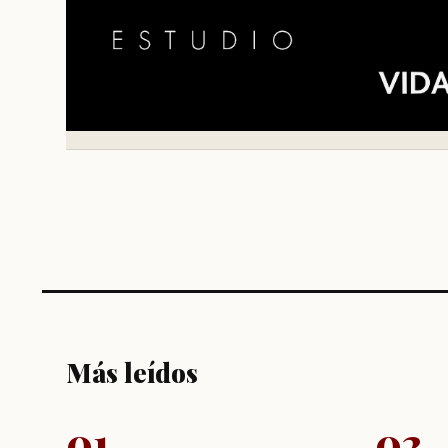
Más leídos
01
02