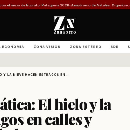
tur Patagonia 2026
Aeródromo de Natales: Organizaciones productivas exi
A ECONOMÍA
ZONA VISIÓN
ZONA ESTÉREO
BDR
O Y LA NIEVE HACEN ESTRAGOS EN ...
ica: El hielo y la
gos en calles y