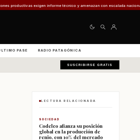
gen informe técnico y amenazan con escalada nacional
El 30% de los vehíc
ÚLTIMO PASE
RADIO PATAGÓNICA
SUSCRIBIRSE GRATIS
LECTURA RELACIONADA
SOCIEDAD
Codelco afianza su posición
global en la producción de
renio, con 10% del mercado