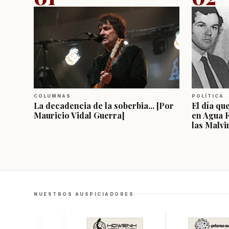
COLUMNAS
POLÍTICA
La decadencia de la soberbia... [Por
El día qu
Mauricio Vidal Guerra]
en Agua 
las Malvi
NUESTROS AUSPICIADORES