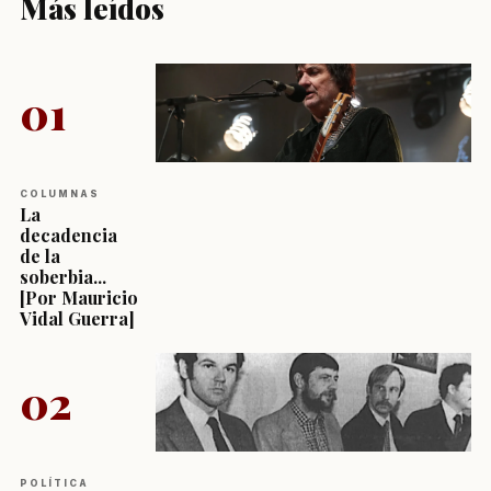
Más leídos
01
COLUMNAS
La
decadencia
de la
soberbia...
[Por Mauricio
Vidal Guerra]
02
POLÍTICA