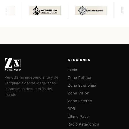
SECCIONES
Inicio
Zona Política
Periodismo independiente y de
vanguardia desde Magallanes.
Zona Economía
Informamos desde el fin del
Zona Visión
mundo.
Zona Estéreo
BDR
Último Pase
Radio Patagónica