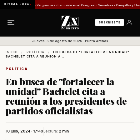
ÚLTIMA HORA
isión de Pesca
Vergonzosa discusión en el Congreso: Senadoras Campillai y Flores se en
SUSCRÍBETE
Jueves, 6 de agosto de 2026 · Punta Arenas
INICIO
/
POLÍTICA
/
EN BUSCA DE "FORTALECER LA UNIDAD"
BACHELET CITA A REUNIÓN A...
POLÍTICA
En busca de "fortalecer la
unidad" Bachelet cita a
reunión a los presidentes de
partidos oficialistas
10 julio, 2024 · 17:49
Lectura:
2 min