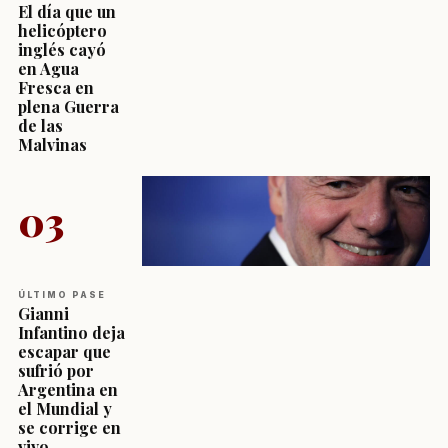
El día que un
helicóptero
inglés cayó
en Agua
Fresca en
plena Guerra
de las
Malvinas
03
ÚLTIMO PASE
Gianni
Infantino deja
escapar que
sufrió por
Argentina en
el Mundial y
se corrige en
vivo