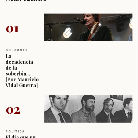
01
COLUMNAS
La
decadencia
de la
soberbia...
[Por Mauricio
Vidal Guerra]
02
POLÍTICA
El día que un