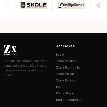
SECCIONES
Inicio
Zona Política
Periodismo independiente y de
vanguardia desde Magallanes.
Zona Economía
Informamos desde el fin del
Zona Visión
mundo.
Zona Estéreo
BDR
Último Pase
Radio Patagónica