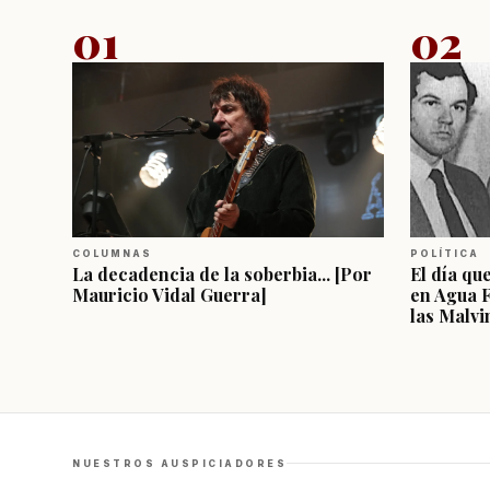
01
02
COLUMNAS
POLÍTICA
La decadencia de la soberbia... [Por
El día qu
Mauricio Vidal Guerra]
en Agua 
las Malvi
NUESTROS AUSPICIADORES