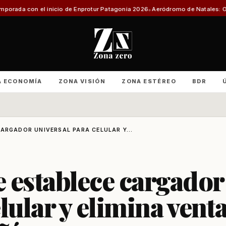
cio de Enprotur Patagonia 2026
Aeródromo de Natales: Organizaciones pro
A ECONOMÍA
ZONA VISIÓN
ZONA ESTÉREO
BDR
ARGADOR UNIVERSAL PARA CELULAR Y...
 establece cargador
lular y elimina vent