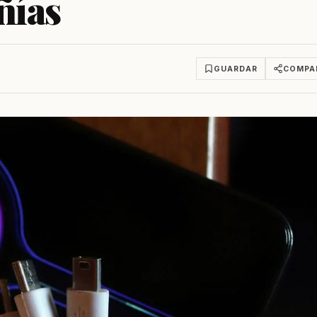
ñías
GUARDAR
COMPA