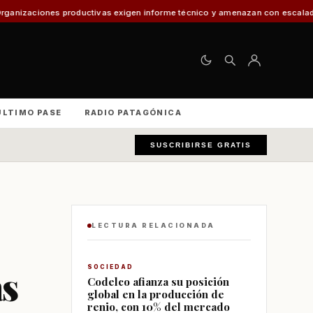
ductivas exigen informe técnico y amenazan con escalada nacional
El 30%
ÚLTIMO PASE
RADIO PATAGÓNICA
SUSCRIBIRSE GRATIS
LECTURA RELACIONADA
as
SOCIEDAD
Codelco afianza su posición
global en la producción de
renio, con 10% del mercado