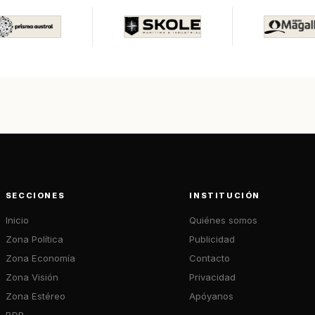
SECCIONES
INSTITUCIÓN
Inicio
Quiénes somos
Zona Política
Publicidad
Zona Economía
Contacto
Zona Visión
Privacidad
Zona Estéreo
Apóyanos
BDR