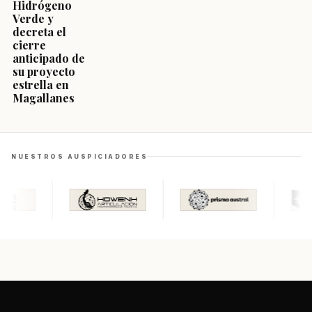
Hidrógeno
Verde y
decreta el
cierre
anticipado de
su proyecto
estrella en
Magallanes
NUESTROS AUSPICIADORES