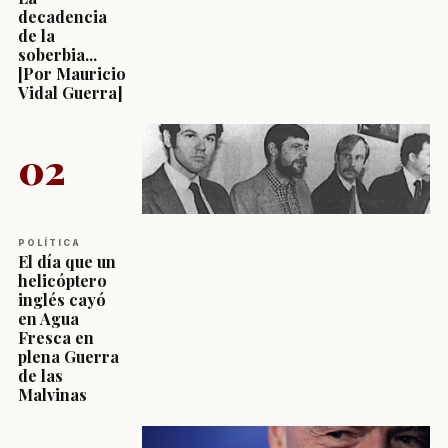
decadencia
de la
soberbia...
[Por Mauricio
Vidal Guerra]
02
POLÍTICA
El día que un
helicóptero
inglés cayó
en Agua
Fresca en
plena Guerra
de las
Malvinas