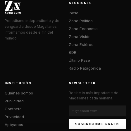
SECCIONES
Inicio
Zona Política
Periodismo independiente y de
vanguardia desde Magallanes.
Zona Economía
Informamos desde el fin del
Zona Visión
mundo.
Zona Estéreo
BDR
Último Pase
Radio Patagónica
INSTITUCIÓN
NEWSLETTER
Quiénes somos
Recibe lo más importante de
Magallanes cada mañana.
Publicidad
Contacto
Privacidad
Apóyanos
SUSCRIBIRME GRATIS