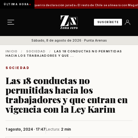
ÚLTIMA HORA
ca: trámite requerirá declaración jurada
El resto de Chile se alineará con Magallanes: 
SUSCRÍBETE
Sábado, 8 de agosto de 2026 · Punta Arenas
INICIO
/
SOCIEDAD
/
LAS 18 CONDUCTAS NO PERMITIDAS
HACIA LOS TRABAJADORES Y QUE ...
SOCIEDAD
Las 18 conductas no
permitidas hacia los
trabajadores y que entran en
vigencia con la Ley Karim
1 agosto, 2024 · 17:47
Lectura:
2 min