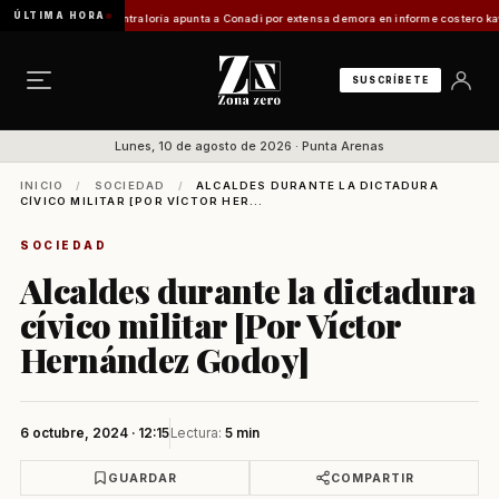
ÚLTIMA HORA
ca
Contraloría apunta a Conadi por extensa demora en informe costero kawésqar y exige a
SUSCRÍBETE
Lunes, 10 de agosto de 2026 · Punta Arenas
INICIO
/
SOCIEDAD
/
ALCALDES DURANTE LA DICTADURA
CÍVICO MILITAR [POR VÍCTOR HER...
SOCIEDAD
Alcaldes durante la dictadura
cívico militar [Por Víctor
Hernández Godoy]
6 octubre, 2024 · 12:15
Lectura:
5 min
GUARDAR
COMPARTIR