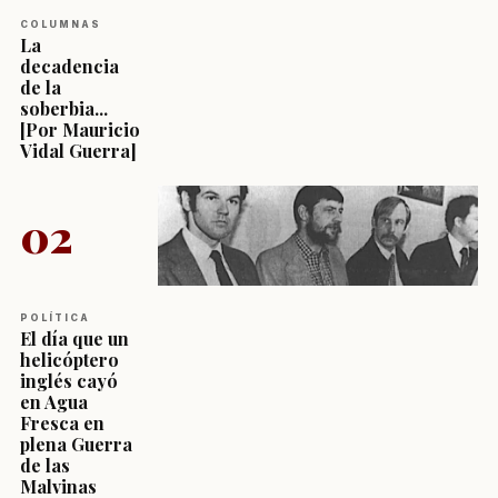
COLUMNAS
La
decadencia
de la
soberbia...
[Por Mauricio
Vidal Guerra]
02
POLÍTICA
El día que un
helicóptero
inglés cayó
en Agua
Fresca en
plena Guerra
de las
Malvinas