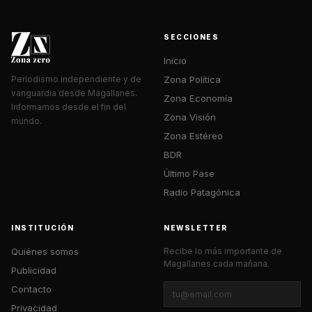
SECCIONES
Inicio
Zona Política
Periodismo independiente y de
vanguardia desde Magallanes.
Zona Economía
Informamos desde el fin del
Zona Visión
mundo.
Zona Estéreo
BDR
Último Pase
Radio Patagónica
INSTITUCIÓN
NEWSLETTER
Quiénes somos
Recibe lo más importante de
Magallanes cada mañana.
Publicidad
Contacto
Privacidad