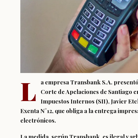
L
a empresa Transbank S.A. presentó 
Corte de Apelaciones de Santiago en
Impuestos Internos (SII), Javier Et
Exenta N°12, que obliga a la entrega impre
electrónicos.
La medida, según Transbank, es
ilegal y ar