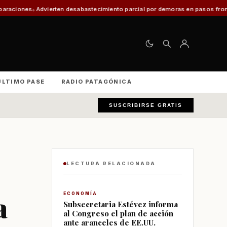
n desabastecimiento parcial por demoras en pasos fronterizos y critican a 
ÚLTIMO PASE
RADIO PATAGÓNICA
SUSCRIBIRSE GRATIS
LECTURA RELACIONADA
a
ECONOMÍA
Subsecretaria Estévez informa
al Congreso el plan de acción
ante aranceles de EE.UU.