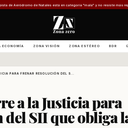
e Natales está en categoría "mala" y no resiste más reparaciones
Advierte
A ECONOMÍA
ZONA VISIÓN
ZONA ESTÉREO
BDR
CIA PARA FRENAR RESOLUCIÓN DEL S...
 a la Justicia para
 del SII que obliga l