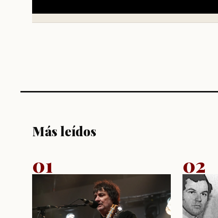
Más leídos
01
02