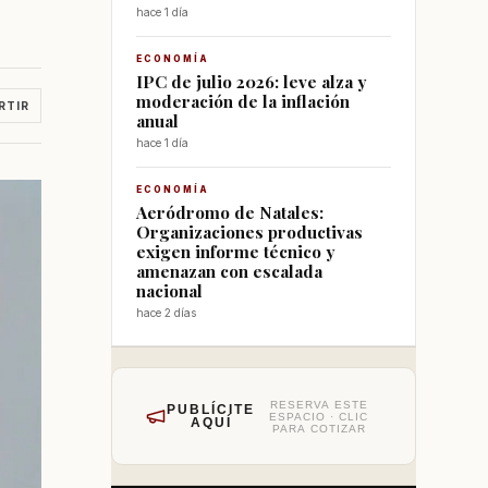
hace 1 día
ECONOMÍA
IPC de julio 2026: leve alza y
moderación de la inflación
RTIR
anual
hace 1 día
ECONOMÍA
Aeródromo de Natales:
Organizaciones productivas
exigen informe técnico y
amenazan con escalada
nacional
hace 2 días
RESERVA ESTE
PUBLÍCITE
ESPACIO · CLIC
AQUÍ
PARA COTIZAR