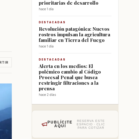
prioritarias de desarrollo
hace 1 día
DESTACADAS
Revolución patagónica: Nuevos
rostros impulsan la agricultura
familiar en Tierra del Fuego
hace 1 día
DESTACADAS
RTIR
Alerta en los medios: El
polémico cambio al Código
Procesal Penal que busca
restringir filtraciones a la
prensa
hace 2 días
RESERVA ESTE
PUBLÍCITE
ESPACIO · CLIC
AQUÍ
PARA COTIZAR