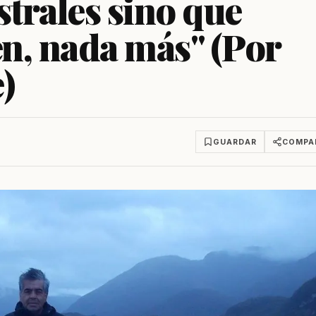
strales sino que
n, nada más" (Por
)
GUARDAR
COMPA