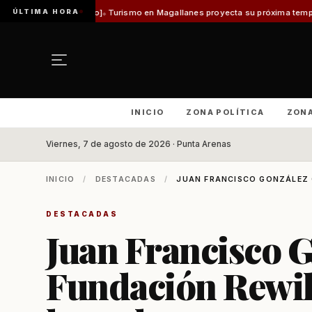
ÚLTIMA HORA
dilo]
Turismo en Magallanes proyecta su próxima temporada con el inicio 
INICIO
ZONA POLÍTICA
ZON
Viernes, 7 de agosto de 2026 · Punta Arenas
INICIO
/
DESTACADAS
/
JUAN FRANCISCO GONZÁLEZ C
DESTACADAS
Juan Francisco G
Fundación Rewild