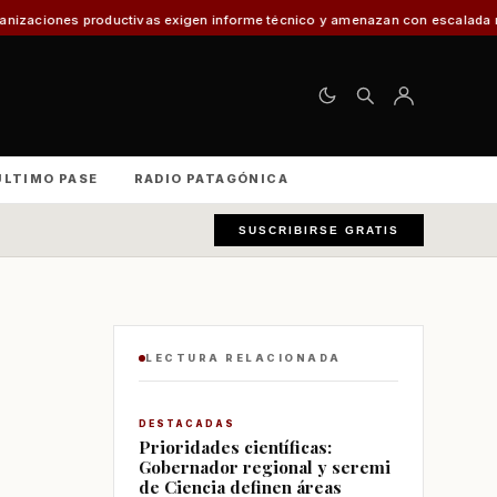
ivas exigen informe técnico y amenazan con escalada nacional
El 30% de 
ÚLTIMO PASE
RADIO PATAGÓNICA
SUSCRIBIRSE GRATIS
LECTURA RELACIONADA
DESTACADAS
Prioridades científicas:
Gobernador regional y seremi
de Ciencia definen áreas