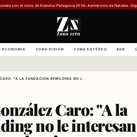
de Enprotur Patagonia 2026
Aeródromo de Natales: Organizaciones product
A ECONOMÍA
ZONA VISIÓN
ZONA ESTÉREO
BDR
ARO: "A LA FUNDACIÓN REWILDING NO L...
onzález Caro: "A la
ing no le interesan