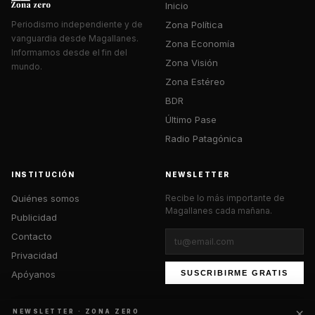
Inicio
Zona Política
Periodismo independiente y de
vanguardia desde Magallanes.
Zona Economía
Informamos desde el fin del
Zona Visión
mundo.
Zona Estéreo
BDR
Último Pase
Radio Patagónica
INSTITUCIÓN
NEWSLETTER
Quiénes somos
Recibe lo más importante de
Magallanes cada mañana.
Publicidad
Contacto
Privacidad
Apóyanos
SUSCRIBIRME GRATIS
×
NEWSLETTER · ZONA ZERO