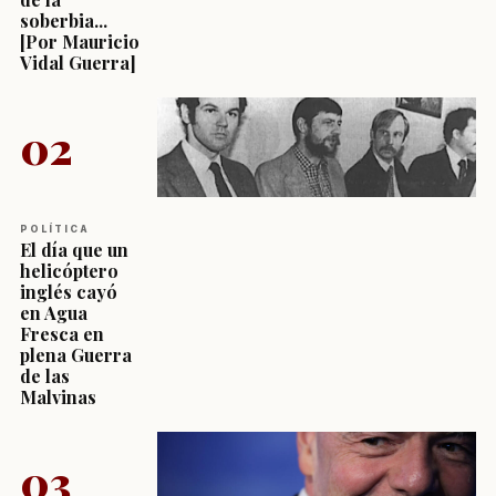
soberbia...
[Por Mauricio
Vidal Guerra]
02
POLÍTICA
El día que un
helicóptero
inglés cayó
en Agua
Fresca en
plena Guerra
de las
Malvinas
03