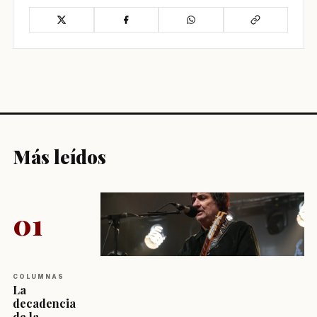
Más leídos
01
COLUMNAS
La
decadencia
de la