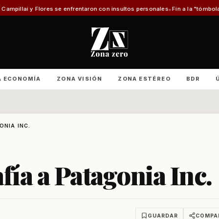
s se enfrentaron con insultos personales
Fin a la "tómbola" y retorno del
A ECONOMÍA
ZONA VISIÓN
ZONA ESTÉREO
BDR
ONIA INC.
fía a Patagonia Inc.
GUARDAR
COMPA