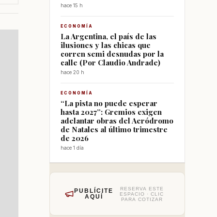
hace 15 h
ECONOMÍA
La Argentina, el país de las
ilusiones y las chicas que
corren semi desnudas por la
calle (Por Claudio Andrade)
hace 20 h
ECONOMÍA
“La pista no puede esperar
hasta 2027”: Gremios exigen
adelantar obras del Aeródromo
de Natales al último trimestre
de 2026
hace 1 día
RESERVA ESTE
PUBLÍCITE
ESPACIO · CLIC
AQUÍ
PARA COTIZAR