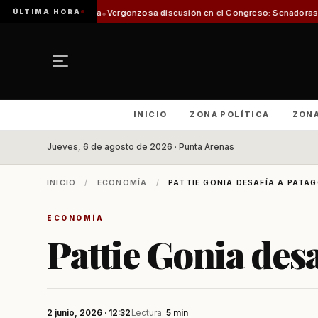
ÚLTIMA HORA
de Pesca
Vergonzosa discusión en el Congreso: Senadoras Campillai y Flore
INICIO
ZONA POLÍTICA
ZON
Jueves, 6 de agosto de 2026 · Punta Arenas
INICIO
/
ECONOMÍA
/
PATTIE GONIA DESAFÍA A PATAG
ECONOMÍA
Pattie Gonia desa
2 junio, 2026 · 12:32
Lectura:
5 min