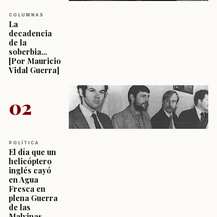
COLUMNAS
La
decadencia
de la
soberbia...
[Por Mauricio
Vidal Guerra]
02
POLÍTICA
El día que un
helicóptero
inglés cayó
en Agua
Fresca en
plena Guerra
de las
Malvinas