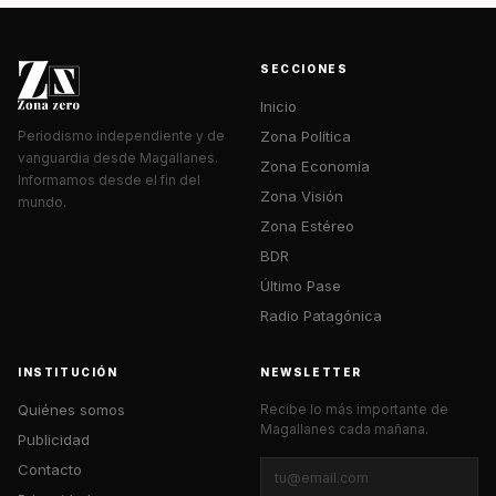
SECCIONES
Inicio
Zona Política
Periodismo independiente y de
vanguardia desde Magallanes.
Zona Economía
Informamos desde el fin del
Zona Visión
mundo.
Zona Estéreo
BDR
Último Pase
Radio Patagónica
INSTITUCIÓN
NEWSLETTER
Quiénes somos
Recibe lo más importante de
Magallanes cada mañana.
Publicidad
Contacto