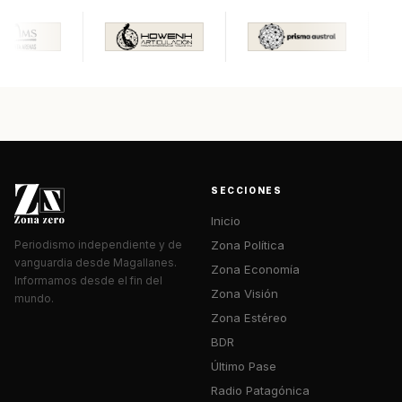
SECCIONES
Inicio
Zona Política
Periodismo independiente y de
vanguardia desde Magallanes.
Zona Economía
Informamos desde el fin del
Zona Visión
mundo.
Zona Estéreo
BDR
Último Pase
Radio Patagónica