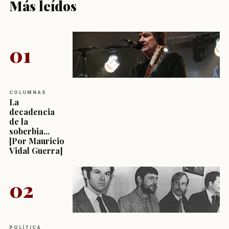
Más leídos
01
COLUMNAS
La
decadencia
de la
soberbia...
[Por Mauricio
Vidal Guerra]
02
POLÍTICA