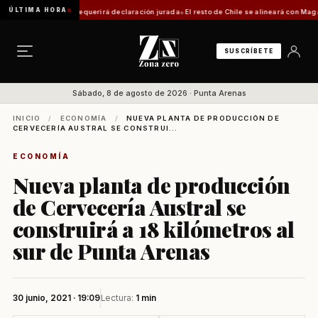
ÚLTIMA HORA
ática: trámite requerirá declaración jurada
El resto de Chile se alineará con Magallanes
SUSCRÍBETE
Sábado, 8 de agosto de 2026 · Punta Arenas
INICIO
/
ECONOMÍA
/
NUEVA PLANTA DE PRODUCCIÓN DE
CERVECERÍA AUSTRAL SE CONSTRUI...
ECONOMÍA
Nueva planta de producción
de Cervecería Austral se
construirá a 18 kilómetros al
sur de Punta Arenas
30 junio, 2021 · 19:09
Lectura:
1 min