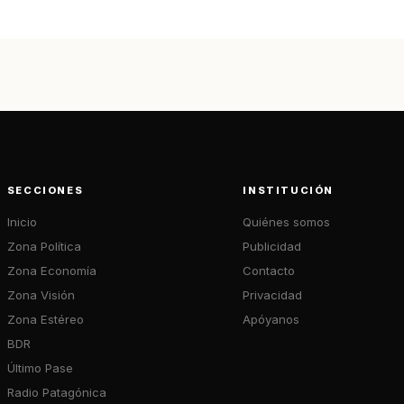
SECCIONES
INSTITUCIÓN
Inicio
Quiénes somos
Zona Política
Publicidad
Zona Economía
Contacto
Zona Visión
Privacidad
Zona Estéreo
Apóyanos
BDR
Último Pase
Radio Patagónica