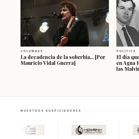
COLUMNAS
POLÍTICA
La decadencia de la soberbia... [Por
El día qu
Mauricio Vidal Guerra]
en Agua 
las Malvi
NUESTROS AUSPICIADORES