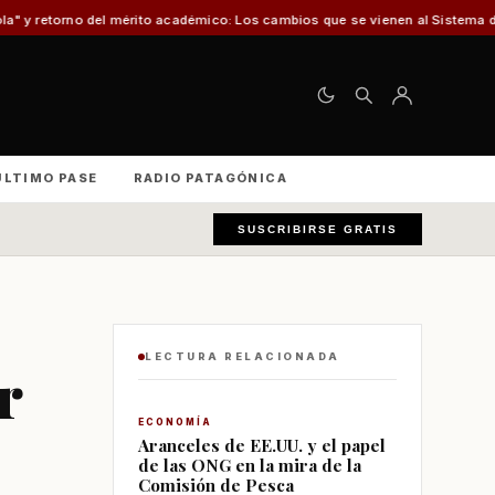
 mérito académico: Los cambios que se vienen al Sistema de Admisión Escola
ÚLTIMO PASE
RADIO PATAGÓNICA
SUSCRIBIRSE GRATIS
LECTURA RELACIONADA
r
ECONOMÍA
Aranceles de EE.UU. y el papel
de las ONG en la mira de la
Comisión de Pesca