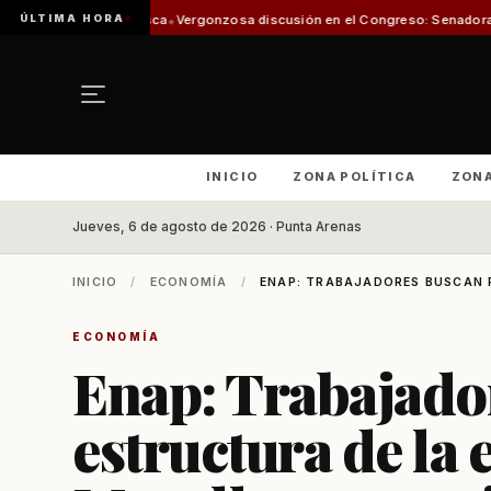
ÚLTIMA HORA
de Pesca
Vergonzosa discusión en el Congreso: Senadoras Campillai y Flore
INICIO
ZONA POLÍTICA
ZON
Jueves, 6 de agosto de 2026 · Punta Arenas
INICIO
/
ECONOMÍA
/
ENAP: TRABAJADORES BUSCAN F
ECONOMÍA
Enap: Trabajador
estructura de la