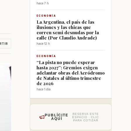
hace 7 h
ECONOMÍA
La Argentina, el país de las
ilusiones y las chicas que
corren semi desnudas por la
calle (Por Claudio Andrade)
RTIR
hace 12 h
ECONOMÍA
“La pista no puede esperar
hasta 2027”: Gremios exigen
adelantar obras del Aeródromo
de Natales al último trimestre
de 2026
hace 1 día
RESERVA ESTE
PUBLÍCITE
ESPACIO · CLIC
AQUÍ
PARA COTIZAR