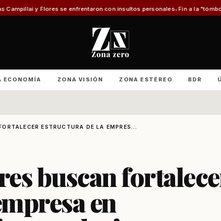
s se enfrentaron con insultos personales
Fin a la "tómbola" y retorno del
A ECONOMÍA
ZONA VISIÓN
ZONA ESTÉREO
BDR
ORTALECER ESTRUCTURA DE LA EMPRES...
es buscan fortalece
 empresa en