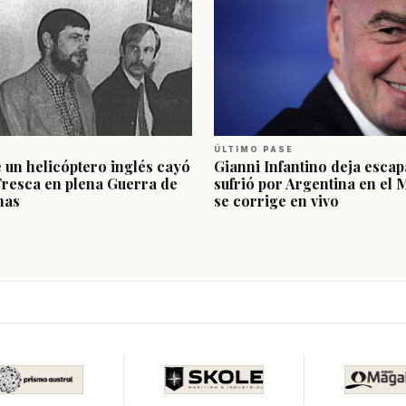
ÚLTIMO PASE
e un helicóptero inglés cayó
Gianni Infantino deja escap
Fresca en plena Guerra de
sufrió por Argentina en el 
nas
se corrige en vivo