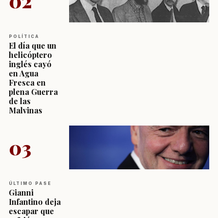
02
POLÍTICA
El día que un
helicóptero
inglés cayó
en Agua
Fresca en
plena Guerra
de las
Malvinas
03
ÚLTIMO PASE
Gianni
Infantino deja
escapar que