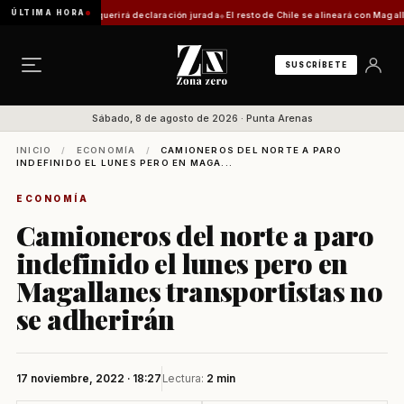
ÚLTIMA HORA
a: trámite requerirá declaración jurada
El resto de Chile se alineará con Magallanes: c
SUSCRÍBETE
Sábado, 8 de agosto de 2026 · Punta Arenas
INICIO
/
ECONOMÍA
/
CAMIONEROS DEL NORTE A PARO
INDEFINIDO EL LUNES PERO EN MAGA...
ECONOMÍA
Camioneros del norte a paro
indefinido el lunes pero en
Magallanes transportistas no
se adherirán
17 noviembre, 2022 · 18:27
Lectura:
2 min