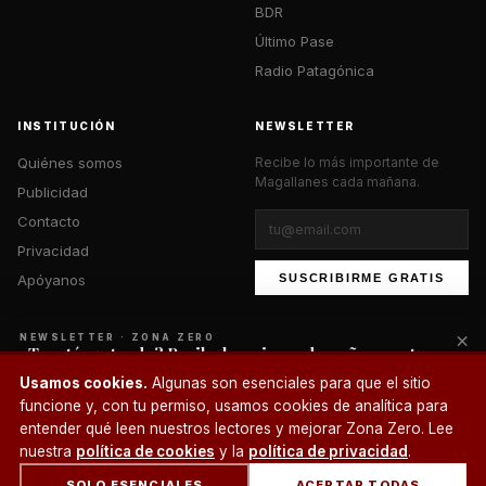
BDR
Último Pase
Radio Patagónica
INSTITUCIÓN
NEWSLETTER
Quiénes somos
Recibe lo más importante de
Magallanes cada mañana.
Publicidad
Contacto
Privacidad
Apóyanos
SUSCRIBIRME GRATIS
×
NEWSLETTER · ZONA ZERO
¿Te está gustando? Recibe lo mejor cada mañana en tu
correo.
© 2026 Zona Zero Media. Todos los derechos reservados.
Usamos cookies.
Algunas son esenciales para que el sitio
¿Un café?
funcione y, con tu permiso, usamos cookies de analítica para
SUSCRIBIRME
entender qué leen nuestros lectores y mejorar Zona Zero. Lee
nuestra
política de cookies
y la
política de privacidad
.
SOLO ESENCIALES
ACEPTAR TODAS