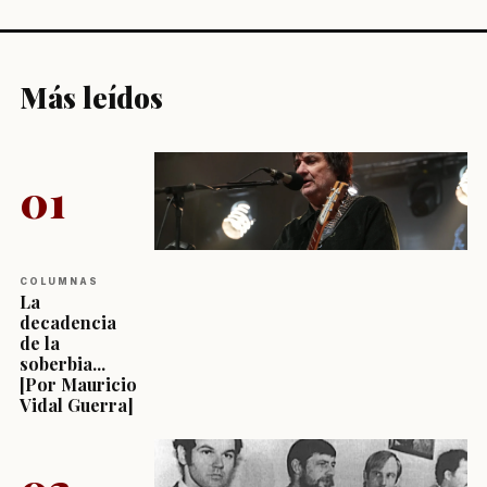
Más leídos
01
COLUMNAS
La
decadencia
de la
soberbia...
[Por Mauricio
Vidal Guerra]