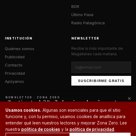
BDR
Último Pase
Radio Patagónica
INSTITUCIÓN
NEWSLETTER
Quiénes somos
Recibe lo más importante de
Magallanes cada mañana.
Publicidad
Contacto
Privacidad
Apóyanos
SUSCRIBIRME GRATIS
×
NEWSLETTER · ZONA ZERO
¿Te está gustando? Recibe lo mejor cada mañana en tu
correo.
© 2026 Zona Zero Media. Todos los derechos reservados.
Usamos cookies.
Algunas son esenciales para que el sitio
¿Un café?
funcione y, con tu permiso, usamos cookies de analítica para
SUSCRIBIRME
entender qué leen nuestros lectores y mejorar Zona Zero. Lee
nuestra
política de cookies
y la
política de privacidad
.