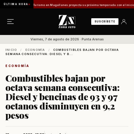
ÚLTIMA HORA
entes Vladilo]
Turismo en Magallanes proyecta su próxima temporada con el inicio de En
SUSCRÍBETE
Viernes, 7 de agosto de 2026 · Punta Arenas
INICIO
/
ECONOMÍA
/
COMBUSTIBLES BAJAN POR OCTAVA
SEMANA CONSECUTIVA: DIESEL Y B...
ECONOMÍA
Combustibles bajan por
octava semana consecutiva:
Diesel y bencinas de 93 y 97
octanos disminuyen en 9,2
pesos