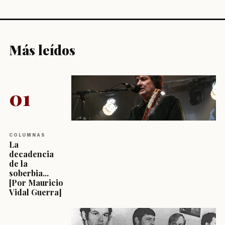
Más leídos
01
COLUMNAS
La
decadencia
de la
soberbia...
[Por Mauricio
Vidal Guerra]