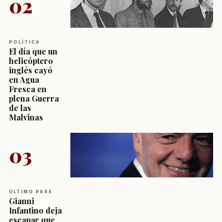
02
POLÍTICA
El día que un
helicóptero
inglés cayó
en Agua
Fresca en
plena Guerra
de las
Malvinas
03
ÚLTIMO PASE
Gianni
Infantino deja
escapar que